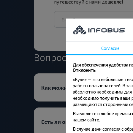
путешествуй с нами дешевле!
Согласие
Вопрос - Ответ
Для обеспечения удобства п
Отклонить
«Куки» — это небольшие те
работы пользователей. В зак
Как можно купить билеты на рейс
абсолютно необходимы для ф
необходимо получить ваше р
размещаются сторонними се
Вы можете в любое время из
нашем сайте.
Есть ли ограничения на поездку 
В случае дачи согласия с о