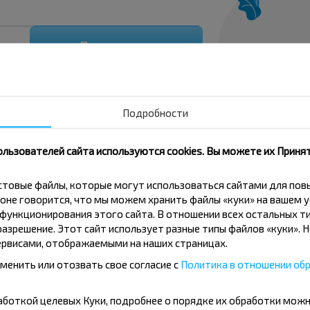
Подписаться
Подробности
ользователей сайта используются cookies. Вы можете их Принят
кстовые файлы, которые могут использоваться сайтами для по
оне говорится, что мы можем хранить файлы «куки» на вашем у
 Гомель-Ковали, Бобруйский р-н МОГИЛЕВСКАЯ ОБ
ункционирования этого сайта. В отношении всех остальных ти
азрешение. Этот сайт использует разные типы файлов «куки». 
рвисами, отображаемыми на наших страницах.
менить или отозвать свое согласие с
Политика в отношении обр
Гомель-Ковали, Бобруйский р-н МОГИЛЕВСКАЯ ОБЛ.
бработкой целевых Куки, подробнее о порядке их обработки мож