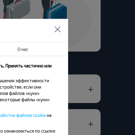
О нас
ь, Принять частично или
вышения эффективности
стройстве, если они
Л.?
пов файлов «куки»
Некоторые файлы «куки»
аботки файлов cookie
на
?
но ознакомиться по ссылке