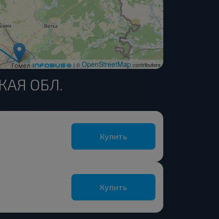
OpenStreetMap
| ©
contributors
КАЯ ОБЛ.
Купить
Купить