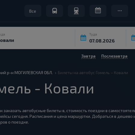
Все
уда
Туда
Завтра
Послезавтра
кий р-н МОГИЛЕВСКАЯ ОБЛ.
Билеты на автобус Гомель – Ковали
мель - Ковали
как заказать автобусные билеты в, стоимость поездки в самостоятел
рейсы сегодня. Расписания и цена маршуртки. Добраться в дешево 
ров о поездке.