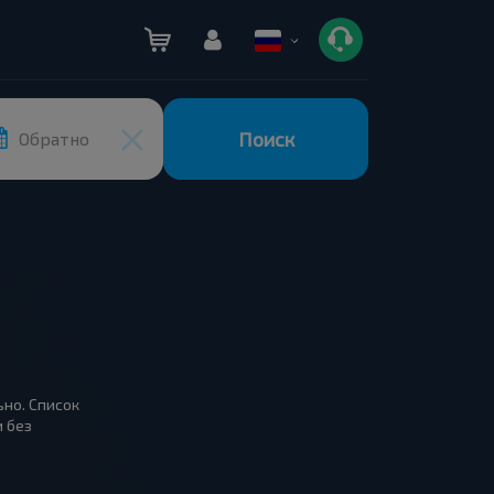
Поиск
Обратно
ьно. Список
и без