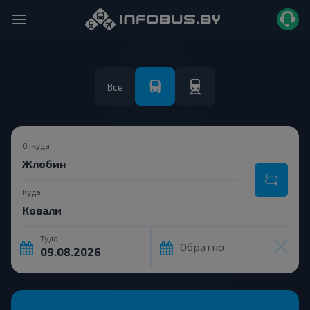
Все
Откуда
Куда
Туда
Обратно