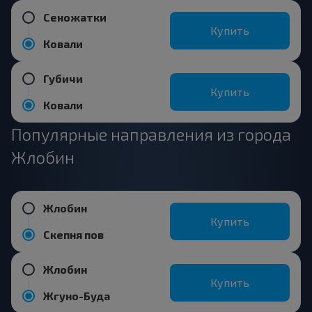
Сеножатки
Купить
Ковали
Губичи
Купить
Ковали
Популярные направления из города
Жлобин
Жлобин
Купить
Скепня пов
Жлобин
Купить
Жгуно-Буда