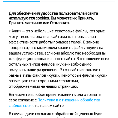
Подпишись на получение новостей и
путешествуй с нами дешевле!
Для обеспечения удобства пользователей сайта
используются cookies. Вы можете их Принять,
Принять частично или Отклонить
«Куки» — это небольшие текстовые файлы, которые
могут использоваться сайтами для повышения
Подписаться
эффективности работы пользователей. В законе
говорится, что мы можем хранить файлы «куки» на
вашем устройстве, если они абсолютно необходимы
Вопрос - Ответ
для функционирования этого сайта. В отношении всех
остальных типов файлов «куки» необходимо
получить ваше разрешение. Этот сайт использует
разные типы файлов «куки». Некоторые файлы «куки»
размещаются сторонними сервисами,
Как забронировать билеты?
отображаемыми на наших страницах.
Вы можете в любое время изменить или отозвать
свое согласие с
Политика в отношении обработки
файлов cookie
на нашем сайте.
В случае дачи согласия с обработкой целевых Куки,
Существуют ли ограничения на