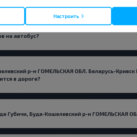
и обратно?
Настроить
ов на автобус?
шелевский р-н ГОМЕЛЬСКАЯ ОБЛ. Беларусь-Кривск 
ится в дороге?
ода Губичи, Буда-Кошелевский р-н ГОМЕЛЬСКАЯ ОБ