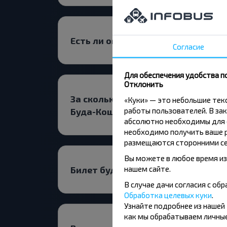
Есть ли ограничения на поездки 
Согласие
Для обеспечения удобства п
Отклонить
За сколько дней до поездки иска
«Куки» — это небольшие те
работы пользователей. В зак
Буда-Кошелевский р-н ГОМЕЛЬСКА
абсолютно необходимы для ф
необходимо получить ваше р
размещаются сторонними се
Вы можете в любое время из
нашем сайте.
Билет будет дешевле на прямой р
В случае дачи согласия с о
Обработка целевых куки
.
Узнайте подробнее из нашей
как мы обрабатываем личные