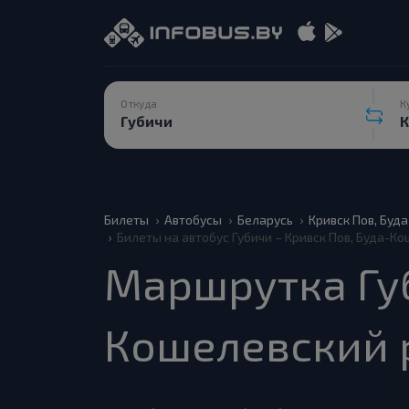
Откуда
К
Билеты
Автобусы
Беларусь
Кривск Пов, Буд
Билеты на автобус Губичи – Кривск Пов, Буда-К
Маршрутка Губ
Кошелевский 