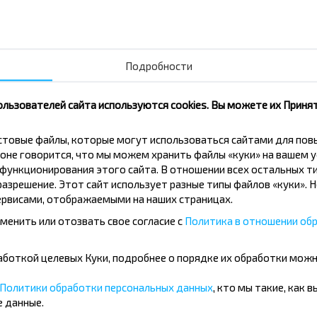
по направлению?
Подробности
ользователей сайта используются cookies. Вы можете их Принят
ть билет Губичи, Буда-Кошелевский р-н ГОМЕЛЬСКА
кстовые файлы, которые могут использоваться сайтами для по
оне говорится, что мы можем хранить файлы «куки» на вашем у
Я ОБЛ. Беларусь?
ункционирования этого сайта. В отношении всех остальных ти
азрешение. Этот сайт использует разные типы файлов «куки». 
рвисами, отображаемыми на наших страницах.
менить или отозвать свое согласие с
Политика в отношении обр
ейс или с пересадками?
бработкой целевых Куки, подробнее о порядке их обработки мож
Политики обработки персональных данных
, кто мы такие, как 
 данные.