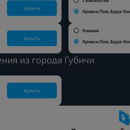
Сеножатки
Купить
Ковали
Купить
ния из города Губичи
Купить