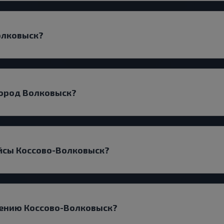
олковыск?
город Волковыск?
йсы Коссово-Волковыск?
лению Коссово-Волковыск?