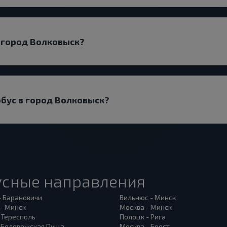
 город Волковыск?
обус в город Волковыск?
усные направления
- Барановичи
Вильнюс - Минск
 - Минск
Москва - Минск
 Тересполь
Полоцк - Рига
- Беловежская Пуща
Москва - Брест