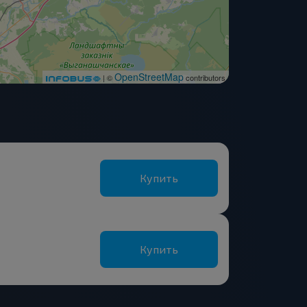
OpenStreetMap
| ©
contributors
Купить
Купить