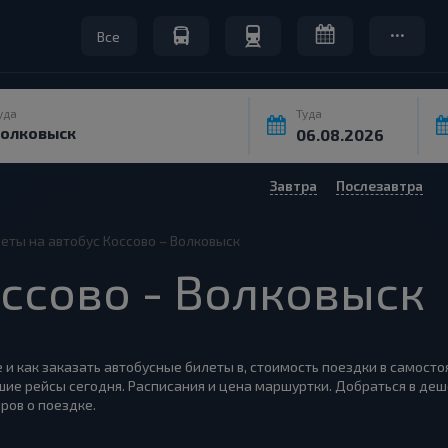
Все
уда
Туда
Завтра
Послезавтра
еты на автобус Коссово – Волковыск
ссово - Волковыск
е и как заказать автобусные билеты в, стоимость поездки в самосто
шие рейсы сегодня. Расписания и цена маршуртки. Добраться в деш
ров о поездке.