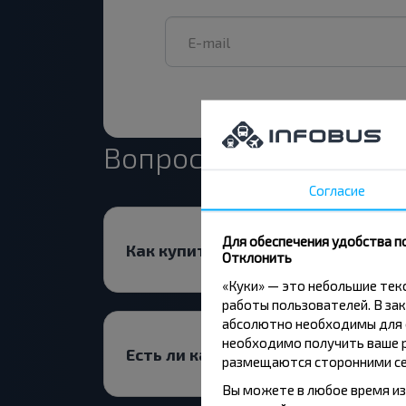
Вопрос - Ответ
Согласие
Для обеспечения удобства п
Как купить билеты на автобус?
Отклонить
«Куки» — это небольшие те
работы пользователей. В зак
абсолютно необходимы для ф
необходимо получить ваше р
Есть ли какие-то ограничения на 
размещаются сторонними се
Вы можете в любое время из