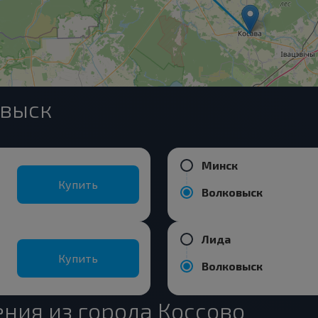
овыск
Минск
Купить
Волковыск
Лида
Купить
Волковыск
ния из города Коссово