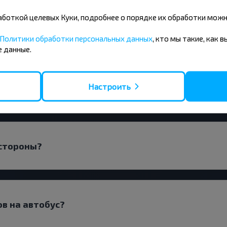
бработкой целевых Куки, подробнее о порядке их обработки мож
олковыск заранее?
Политики обработки персональных данных
, кто мы такие, как 
 данные.
Настроить
Коссово-Волковыск или с пересадками?
 стороны?
ов на автобус?