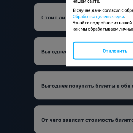
нашем сайте.
В случае дачи согласия с о
Обработка целевых куки
.
Стоит ли искать билет Коссово-В
Узнайте подробнее из нашей
как мы обрабатываем личные
Отклонить
Выгоднее выбирать прямой рейс 
Выгоднее покупать билеты в обе
От чего зависит стоимость билет