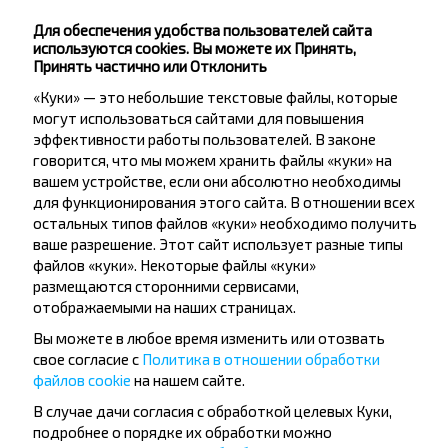
Минск
Купить
Для обеспечения удобства пользователей сайта
Санкт-Петербург
используются cookies. Вы можете их Принять,
Принять частично или Отклонить
«Куки» — это небольшие текстовые файлы, которые
Минск
могут использоваться сайтами для повышения
Купить
эффективности работы пользователей. В законе
Россоны АС
говорится, что мы можем хранить файлы «куки» на
вашем устройстве, если они абсолютно необходимы
Минск
для функционирования этого сайта. В отношении всех
Купить
остальных типов файлов «куки» необходимо получить
Москва
ваше разрешение. Этот сайт использует разные типы
файлов «куки». Некоторые файлы «куки»
размещаются сторонними сервисами,
отображаемыми на наших страницах.
Вы можете в любое время изменить или отозвать
свое согласие с
Политика в отношении обработки
Хотите
файлов cookie
на нашем сайте.
путешествовать
В случае дачи согласия с обработкой целевых Куки,
дешевле?
подробнее о порядке их обработки можно