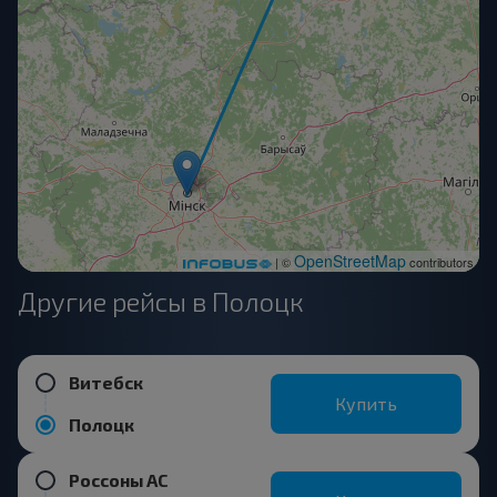
OpenStreetMap
| ©
contributors
Другие рейсы в Полоцк
Витебск
Купить
Полоцк
Россоны АС