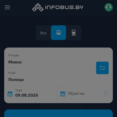
Все
Откуда
Куда
Туда
Обратно