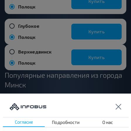
Купить
Полоцк
Глубокое
Купить
Полоцк
Верхнедвинск
Купить
Полоцк
Популярные направления из города
Минск
Минск
Купить
Витебск
Согласие
Подробности
О нас