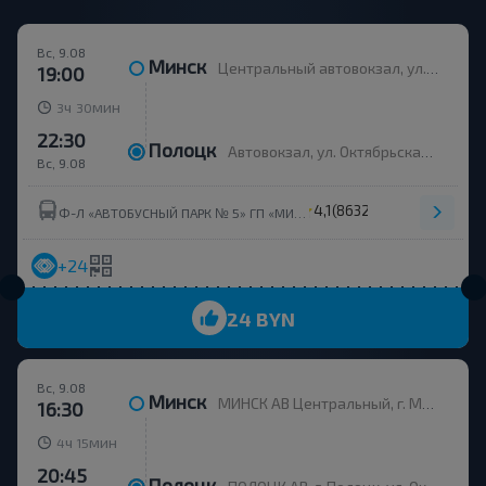
Вс, 9.08
Минск
Центральный автовокзал, ул. Бобруйская 6
19:00
ч
мин
3
30
22:30
Полоцк
Автовокзал, ул. Октябрьская 40
Вс, 9.08
4,1
(8632)
Ф-Л «АВТОБУСНЫЙ ПАРК № 5» ГП «МИНСКТРАНС» (УНП 102299394)
+24
24 BYN
Вс, 9.08
Минск
МИНСК АВ Центральный, г. Минск, ул. Бобруйская, 6
16:30
ч
мин
4
15
20:45
Полоцк