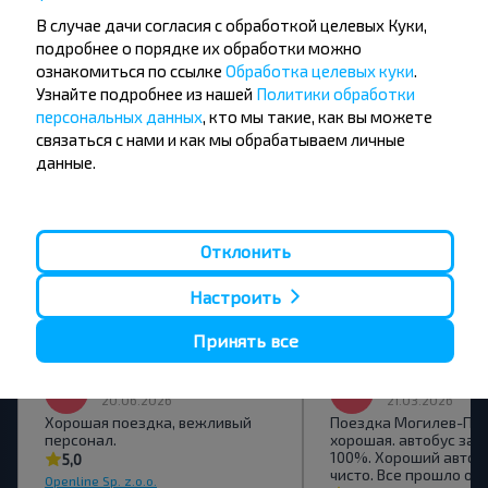
Не пропусти специальные акции, скидки и
В случае дачи согласия с обработкой целевых Куки,
другие интересные предложения INFOBUS.
подробнее о порядке их обработки можно
Подпишись на получение новостей и
ознакомиться по ссылке
Обработка целевых куки
.
путешествуй с нами дешевле!
Узнайте подробнее из нашей
Политики обработки
персональных данных
, кто мы такие, как вы можете
связаться с нами и как мы обрабатываем личные
данные.
Подписаться
Отклонить
Отзывы пассажиров о перевозчиках
Настроить
Принять все
Роман
-
20.06.2026
21.03.2026
Хорошая поездка, вежливый
Поездка Могилев-По
персонал.
хорошая. автобус зап
100%. Хороший автобу
5,0
чисто. Все прошло отл
Openline Sp. z.o.o.