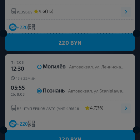
4,6
(115)
PLUSBUS
+220
220 BYN
Пт, 7.08
Могилёв
Автовокзал, ул. Ленинская 93
12:30
ч
мин
18
25
05:55
Познань
Автовокзал, ул.Stanislawa Matyi 2
Сб, 8.08
4,7
(36)
BS ЧТУП ЕРШОВ АВТО (УНП 491646398)
+220
220 BYN