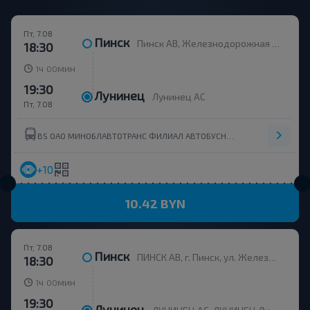
Пт, 7.08
Пинск
Пинск АВ, Железнодорожная 15
18:30
ч
мин
1
00
19:30
Лунинец
Лунинец АС
Пт, 7.08
BS ОАО МИНОБЛАВТОТРАНС ФИЛИАЛ АВТОБУСНЫЙ ПАРК №1 СОЛИГОРСК(УНН 601070315)
+10
10.42 BYN
Пт, 7.08
Пинск
ПИНСК АВ, г. Пинск, ул. Железнодорожная, 15, Беларусь
18:30
ч
мин
1
00
19:30
Лунинец