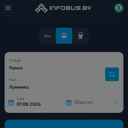
Все
Откуда
Куда
Туда
Обратно