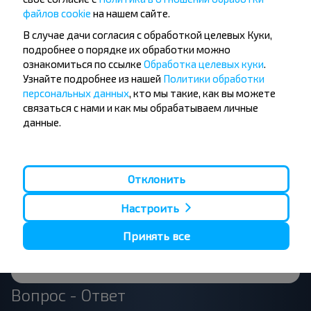
файлов cookie
на нашем сайте.
В случае дачи согласия с обработкой целевых Куки,
Хотите
подробнее о порядке их обработки можно
путешествовать
ознакомиться по ссылке
Обработка целевых куки
.
Узнайте подробнее из нашей
Политики обработки
дешевле?
персональных данных
, кто мы такие, как вы можете
связаться с нами и как мы обрабатываем личные
Не пропусти специальные акции, скидки и
данные.
другие интересные предложения INFOBUS.
Подпишись на получение новостей и
путешествуй с нами дешевле!
Отклонить
Настроить
Принять все
Подписаться
Вопрос - Ответ