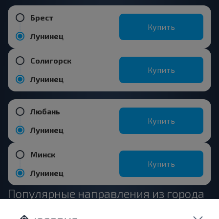
Брест
Купить
Лунинец
Солигорск
Купить
Лунинец
Любань
Купить
Лунинец
Минск
Купить
Лунинец
Популярные направления из города
Пинск