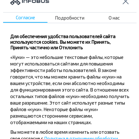
Пинск
Согласие
Подробности
О нас
Купить
Варшава
Для обеспечения удобства пользователей сайта
используются cookies. Вы можете их Принять,
Пинск
Принять частично или Отклонить
Купить
Солигорск
«Куки» — это небольшие текстовые файлы, которые
могут использоваться сайтами для повышения
эффективности работы пользователей. В законе
Пинск
говорится, что мы можем хранить файлы «куки» на
Купить
вашем устройстве, если они абсолютно необходимы
Брест
для функционирования этого сайта. В отношении всех
остальных типов файлов «куки» необходимо получить
ваше разрешение. Этот сайт использует разные типы
Пинск
файлов «куки». Некоторые файлы «куки»
Купить
Любань
размещаются сторонними сервисами,
отображаемыми на наших страницах.
Вы можете в любое время изменить или отозвать
свое согласие с
Политика в отношении обработки