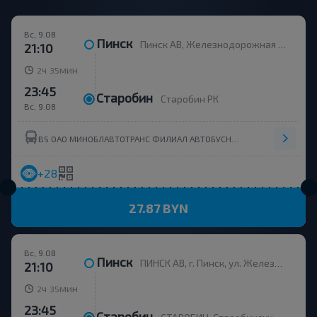
Вс, 9.08
Пинск
Пинск АВ, Железнодорожная 15
21:10
ч
мин
2
35
23:45
Старобин
Старобин РК
Вс, 9.08
BS ОАО МИНОБЛАВТОТРАНС ФИЛИАЛ АВТОБУСНЫЙ ПАРК №1 СОЛИГОРСК(УНН 601070315)
+28
27.87 BYN
Вс, 9.08
Пинск
ПИНСК АВ, г. Пинск, ул. Железнодорожная, 15, Беларусь
21:10
ч
мин
2
35
23:45
Старобин