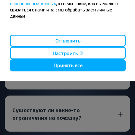
персональных данных
, кто мы такие, как вы можете
связаться с нами и как мы обрабатываем личные
Подписаться
данные.
Вопрос - Ответ
Отклонить
Настроить
Принять все
Как забронировать билет на рейс
Пинск-Старобин?
Существуют ли какие-то
ограничения на поездку?