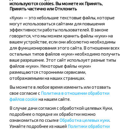
используются cookies. Вы можете их Принять,
Принять частично или Отклонить
Пинск
Купить
«Куки» — это небольшие текстовые файлы, которые
Мелковичи, поворот, Солигорский р-н МИНСКАЯ ОБЛ.
могут использоваться сайтами для повышения
эффективности работы пользователей. В законе
говорится, что мы можем хранить файлы «куки» на
вашем устройстве, если они абсолютно необходимы
для функционирования этого сайта. В отношении всех
остальных типов файлов «куки» необходимо получить
Хотите
ваше разрешение. Этот сайт использует разные типы
файлов «куки». Некоторые файлы «куки»
путешествовать
размещаются сторонними сервисами,
дешевле?
отображаемыми на наших страницах.
Вы можете в любое время изменить или отозвать
Не пропусти специальные акции, скидки и
свое согласие с
Политика в отношении обработки
другие интересные предложения INFOBUS.
файлов cookie
на нашем сайте.
Подпишись на получение новостей и
В случае дачи согласия с обработкой целевых Куки,
путешествуй с нами дешевле!
подробнее о порядке их обработки можно
ознакомиться по ссылке
Обработка целевых куки
.
Узнайте подробнее из нашей
Политики обработки