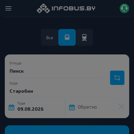
Все
Откуда
Куда
Туда
Обратно