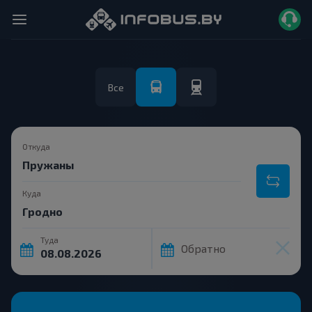
Все
Откуда
Куда
Туда
Обратно