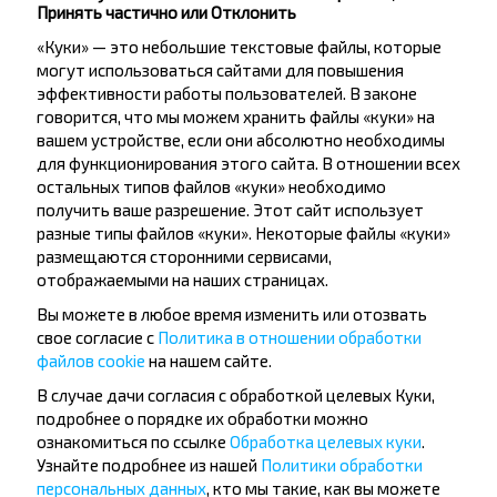
Принять частично или Отклонить
«Куки» — это небольшие текстовые файлы, которые
могут использоваться сайтами для повышения
Подписаться
эффективности работы пользователей. В законе
говорится, что мы можем хранить файлы «куки» на
вашем устройстве, если они абсолютно необходимы
Отзывы пассажиров о перевозчиках
для функционирования этого сайта. В отношении всех
остальных типов файлов «куки» необходимо
получить ваше разрешение. Этот сайт использует
разные типы файлов «куки». Некоторые файлы «куки»
размещаются сторонними сервисами,
Анастасия
Вячеслав
отображаемыми на наших страницах.
22.02.2026
14.06.2025
Все понравилось, поездка была
Спасибо. Всё хорошо.
Вы можете в любое время изменить или отозвать
комфортной. Водитель довёз
4,0
свое согласие с
Политика в отношении обработки
быстро и аккуратно!
BS ЧТУП "Позитив-тур" (
5,0
файлов cookie
на нашем сайте.
Пружаны - Гродно
ООО "ТайгерГрупп"
В случае дачи согласия с обработкой целевых Куки,
Пружаны - Гродно
подробнее о порядке их обработки можно
ознакомиться по ссылке
Обработка целевых куки
.
Узнайте подробнее из нашей
Политики обработки
персональных данных
, кто мы такие, как вы можете