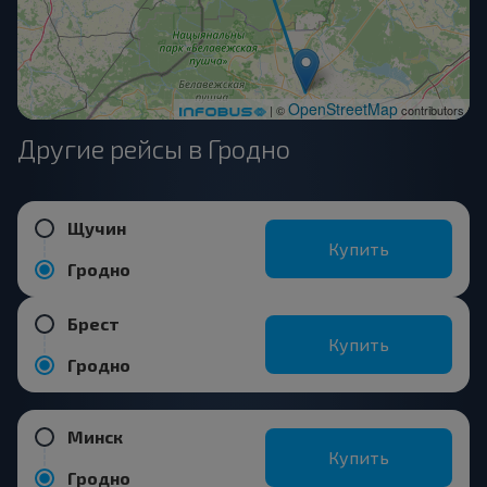
OpenStreetMap
| ©
contributors
Другие рейсы в Гродно
Щучин
Купить
Гродно
Брест
Купить
Гродно
Минск
Купить
Гродно