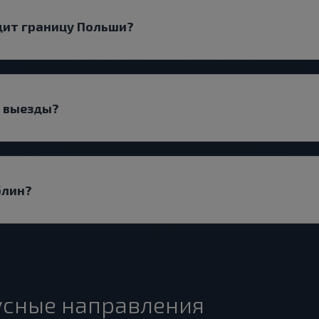
дит границу Польши?
т выезды?
блин?
усные направления