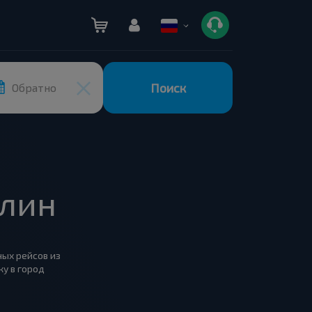
Поиск
Обратно
блин
ных рейсов из
у в город