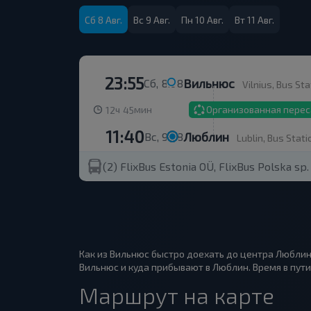
Сб 8 Авг.
Вс 9 Авг.
Пн 10 Авг.
Вт 11 Авг.
23:55
Вильнюс
Сб, 8.08
Vilnius, Bus Sta
ч
мин
Организованная перес
12
45
11:40
Люблин
Вс, 9.08
Lublin, Bus Stati
(2)
FlixBus Estonia OÜ, FlixBus Polska sp. 
Как из Вильнюс быстро доехать до центра Люблин
Вильнюс и куда прибывают в Люблин. Время в пути 
Маршрут на карте