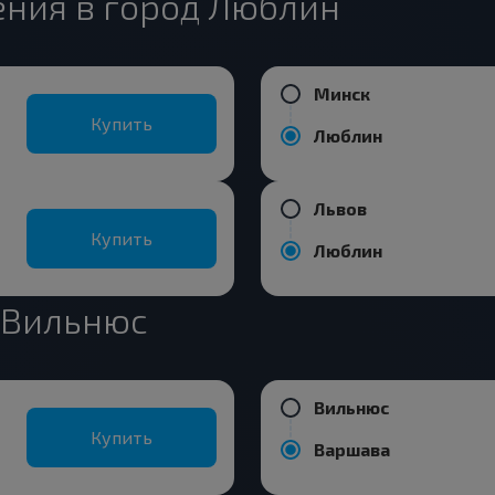
ния в город Люблин
Минск
Купить
Люблин
Львов
Купить
Люблин
 Вильнюс
Вильнюс
Купить
Варшава