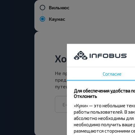
Вильнюс
Каунас
Хотите путешест
Не пропусти специальные акции,
Согласие
предложения INFOBUS. Подпишись
путешествуй с нами дешевле!
Для обеспечения удобства п
Отклонить
«Куки» — это небольшие те
работы пользователей. В зак
абсолютно необходимы для ф
необходимо получить ваше р
размещаются сторонними се