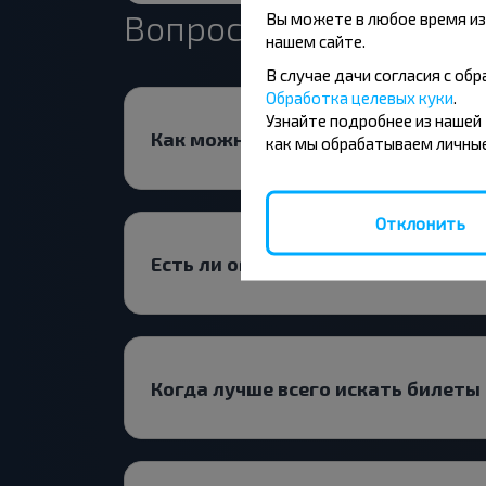
Вопрос - Ответ
Вы можете в любое время из
нашем сайте.
В случае дачи согласия с о
Обработка целевых куки
.
Узнайте подробнее из нашей
Как можно забронировать билеты
как мы обрабатываем личные
Отклонить
Есть ли ограничения на поездки 
Когда лучше всего искать билет