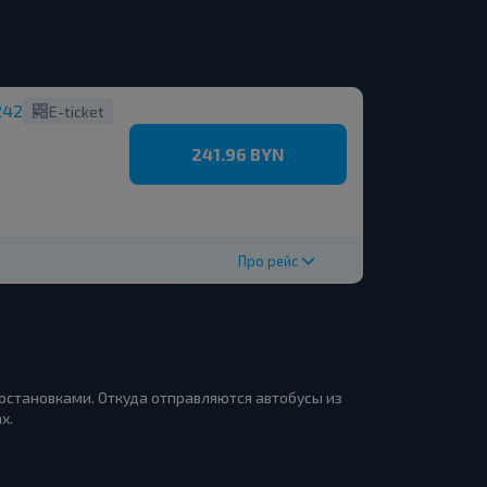
242
E-ticket
241.96 BYN
Про рейс
 остановками. Откуда отправляются автобусы из
х.