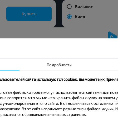
Вильнюс
Купить
Киев
вовать дешевле?
 скидки и другие интересные
Подробности
 на получение новостей и
ользователей сайта используются cookies. Вы можете их Принят
Подписаться
кстовые файлы, которые могут использоваться сайтами для по
оне говорится, что мы можем хранить файлы «куки» на вашем у
ункционирования этого сайта. В отношении всех остальных ти
азрешение. Этот сайт использует разные типы файлов «куки». 
рвисами, отображаемыми на наших страницах.