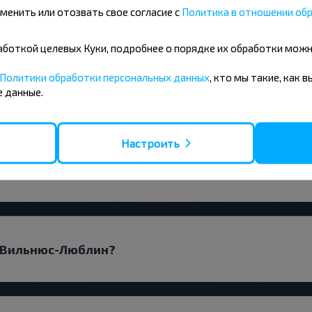
менить или отозвать свое согласие с
Политика в отношении обр
бработкой целевых Куки, подробнее о порядке их обработки мож
Политики обработки персональных данных
, кто мы такие, как 
 на рейс Вильнюс-Люблин?
 данные.
Настроить
по маршруту?
ы Вильнюс-Люблин?