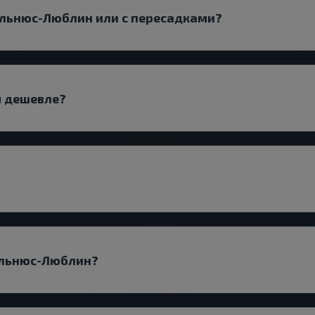
льнюс-Люблин или с пересадками?
я дешевле?
ильнюс-Люблин?