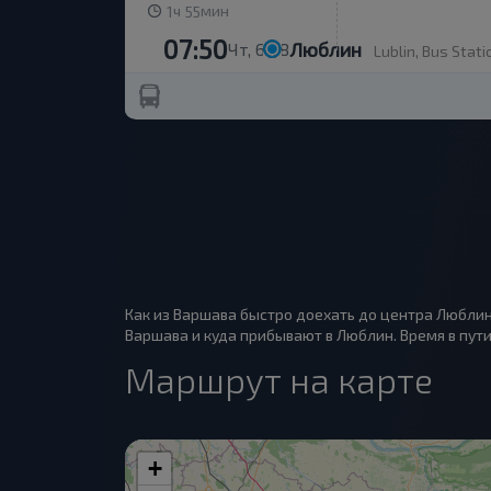
ч
мин
1
55
07:50
Люблин
Чт, 6.08
Lublin, Bus Stati
Как из Варшава быстро доехать до центра Люблин
Варшава и куда прибывают в Люблин. Время в пути 
Маршрут на карте
+