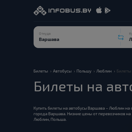
Откуда
К
Билеты
Автобусы
Польшу
Люблин
Билеты 
Билеты на авт
Купить билеты на автобусы Варшава – Люблин на с
города Варшава. Низкие цены от перевозчиков на
Люблин, Польша.