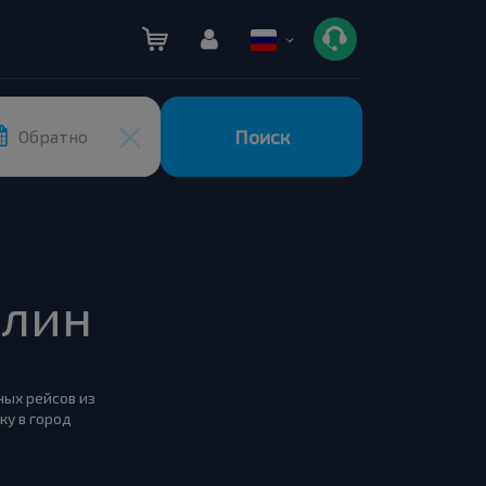
Поиск
Обратно
блин
ных рейсов из
ку в город