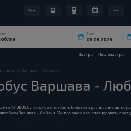
Все
уда
Туда
Завтра
Послезавтра
на автобус Варшава – Люблин
обус Варшава - Лю
айте INFOBUS.by. Узнайте стоимость билетов и расписание автобус
 автобусы Варшава – Люблин. Мы поможем вам спланировать поезд