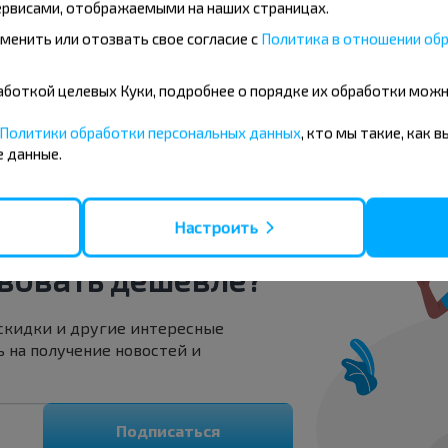
Варшава
рвисами, отображаемыми на наших страницах.
Купить
менить или отозвать свое согласие с
Политика в отношении обр
Каунас
бработкой целевых Куки, подробнее о порядке их обработки мож
Варшава
Политики обработки персональных данных
, кто мы такие, как 
Купить
Киев
 данные.
Настроить
вовать дешевле?
 скидки и другие интересные
 на получение новостей и
Подписаться