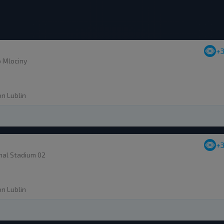
+
 Mlociny
on Lublin
+
nal Stadium 02
on Lublin