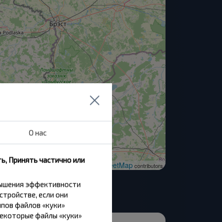
О нас
ь, Принять частично или
OpenStreetMap
| ©
contributors
вышения эффективности
стройстве, если они
пов файлов «куки»
Некоторые файлы «куки»