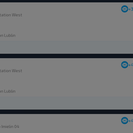
+
tation West
on Lublin
+
tation West
on Lublin
+
Imielin 04