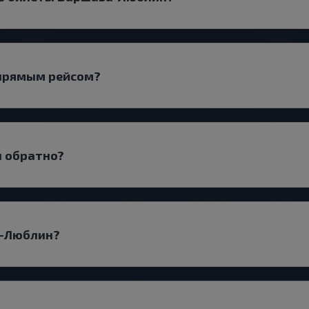
 прямым рейсом?
и обратно?
а-Люблин?