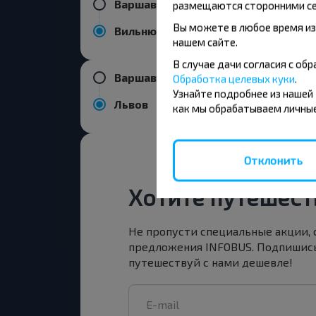
Варшава
размещаются сторонними се
Вы можете в любое время из
Вильнюс
нашем сайте.
В случае дачи согласия с о
Варшава
Обработка целевых куки
.
Узнайте подробнее из нашей
Львов
как мы обрабатываем личные
Отклонить
Хотите путешест
Не пропусти специальные акции,
предложения INFOBUS. Подпишись
путешествуй с нами дешевле!