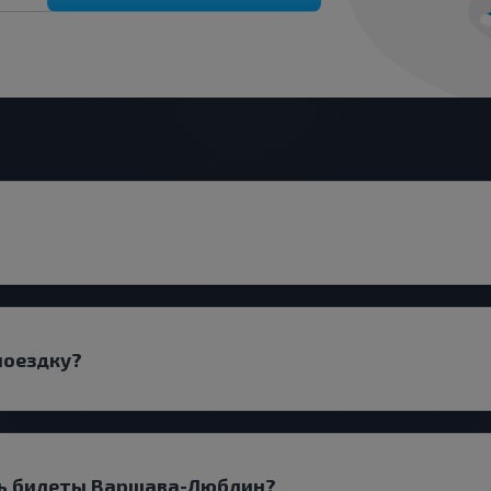
поездку?
ать билеты Варшава-Люблин?