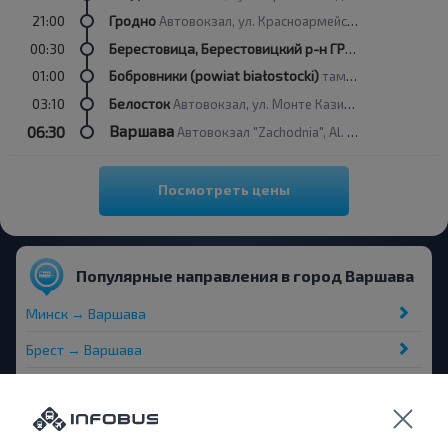
21:00
Гродно
Автовокзал, ул. Красноармейская 7-А
00:30
Берестовица, Берестовицкий р-н ГРОДНЕНСКАЯ ОБЛ. Беларусь
01:00
Бобровники (powiat białostocki)
таможня (PL-BY)
03:10
Белосток
Автовокзал, ул. Монте Казино 8
Варшава
06:30
Автовокзал "Zachodnia", Al. Jerozolimskie 144
Посмотреть цены
Популярные направления в город Варшава
Минск → Варшава
Брест → Варшава
Пинск → Варшава
Барановичи → Варшава