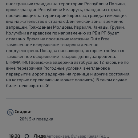
иностранных граждан на территорию Республики Польша,
кроме граждан Республики Беларусь, граждан из стран,
проживающих на территории Евросоза, граждан имеющих
вид на жительство в странах Шенгенской зоны, временно
запрещен. Гражданам Молдовы, Израиля, Канады, Грузии,
Колумбии в перевозке по направлению из РБ в РП будет
отказано. Время на посещение магазина Dute Free,
таможенное оформление товаров и денег не
предусмотрено. Посадка пассажиров, которым требуется
таможенное оформление товаров, денег, запрещена.
ВНИМАНИЕ! Возможна задержка автобуса до 12 часов, не по
вине перевозчика (погодные условия, внеплановое
перекрытие дорог, задержки на границе и другие состояния,
на которые перевозчик не может повлиять). В таком случае
билет невозвратный!
Скидки:
20% 5-я поездка
Лида
19:20
Автовокзал, бульвар Князя Гедимина, 1