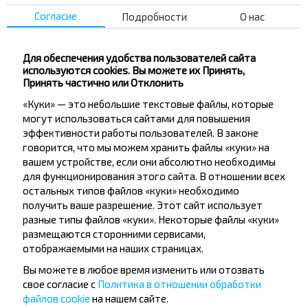
Согласие
Подробности
О нас
Лучшие маршруты из Лида
Для обеспечения удобства пользователей сайта
Лида → Минск
используются cookies. Вы можете их Принять,
Принять частично или Отклонить
Лида → Брест
«Куки» — это небольшие текстовые файлы, которые
Лида → Барановичи
могут использоваться сайтами для повышения
Лида → Гродно
эффективности работы пользователей. В законе
говорится, что мы можем хранить файлы «куки» на
вашем устройстве, если они абсолютно необходимы
для функционирования этого сайта. В отношении всех
остальных типов файлов «куки» необходимо
получить ваше разрешение. Этот сайт использует
разные типы файлов «куки». Некоторые файлы «куки»
размещаются сторонними сервисами,
Хотите
отображаемыми на наших страницах.
путешествовать
Вы можете в любое время изменить или отозвать
дешевле?
свое согласие с
Политика в отношении обработки
файлов cookie
на нашем сайте.