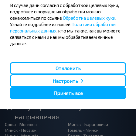
Не пропусти специальные акции, скидки и
В случае дачи согласия с обработкой целевых Куки,
другие интересные предложения INFOBUS.
подробнее о порядке их обработки можно
Подпишись на получение новостей и
ознакомиться по ссылке
Обработка целевых куки
.
путешествуй с нами дешевле!
Узнайте подробнее из нашей
Политики обработки
персональных данных
, кто мы такие, как вы можете
связаться с нами и как мы обрабатываем личные
данные.
Подписаться
Отклонить
Настроить
Принять все
Популярные автобусные
направления
Орша - Могилёв
Минск - Барановичи
Минск - Несвиж
Гомель - Минск
Минск - Могилёв
Брест - Тересполь