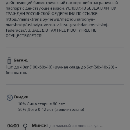
действующий биометрический паспорт либо заграничный
паспорт с действующей визой. УСЛОВИЯ ВЪЕЗДА В ЛИТВУ
ГРАЖДАН РОССИЙСКОЙ ФЕДЕРАЦИИ ПО ССЫЛКЕ:
https://minsktrans.by/news/mezhdunarodnye-
marshruty/usloviya-vezda-v-litvu-grazhdan-rossijskoj-
federaczii/. 3. ЗАЕЗД В TAX FREE И DUTY FREE НЕ
ОСУЩЕСТВЛЯЕТСЯ!
Багаж:
1шт. до 40кг (100x60x40)+ручная кладь до 5кг (60x40x20) -
бесплатно.
Скидки:
10% Лица старше 60 лет
50% Дети 0-12 лет (включительно)
Минск
04:00
Центральный автовокзал, ул. Бобруйская 6