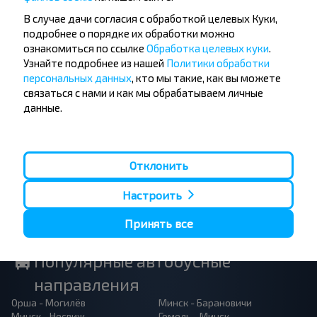
В случае дачи согласия с обработкой целевых Куки,
Не пропусти специальные акции, скидки и
подробнее о порядке их обработки можно
другие интересные предложения INFOBUS.
ознакомиться по ссылке
Обработка целевых куки
.
Подпишись на получение новостей и
Узнайте подробнее из нашей
Политики обработки
путешествуй с нами дешевле!
персональных данных
, кто мы такие, как вы можете
связаться с нами и как мы обрабатываем личные
данные.
Подписаться
Отклонить
Настроить
Принять все
Популярные автобусные
направления
Орша - Могилёв
Минск - Барановичи
Минск - Несвиж
Гомель - Минск