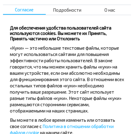
Согласие
Подробности
О нас
Лучшие маршруты из Минска
Для обеспечения удобства пользователей сайта
Минск → Вильнюс
используются cookies. Вы можете их Принять,
Принять частично или Отклонить
Минск → Львов
«Куки» — это небольшие текстовые файлы, которые
Минск → Варшава
могут использоваться сайтами для повышения
эффективности работы пользователей. В законе
Минск → Гданьск
говорится, что мы можем хранить файлы «куки» на
вашем устройстве, если они абсолютно необходимы
для функционирования этого сайта. В отношении всех
остальных типов файлов «куки» необходимо
получить ваше разрешение. Этот сайт использует
разные типы файлов «куки». Некоторые файлы «куки»
размещаются сторонними сервисами,
Хотите
отображаемыми на наших страницах.
путешествовать
Вы можете в любое время изменить или отозвать
свое согласие с
Политика в отношении обработки
дешевле?
файлов cookie
на нашем сайте.