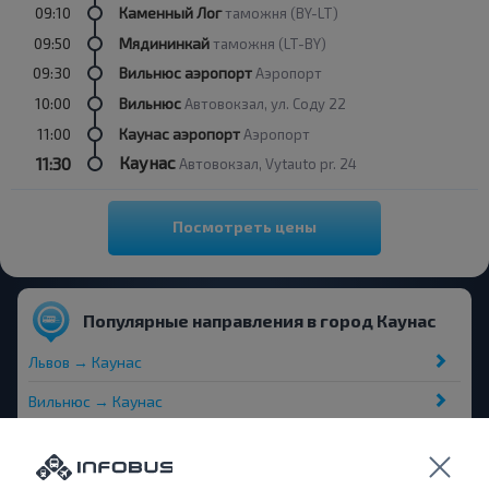
09:10
Каменный Лог
таможня (BY-LT)
09:50
Мядининкай
таможня (LT-BY)
09:30
Вильнюс аэропорт
Аэропорт
10:00
Вильнюс
Автовокзал, ул. Соду 22
11:00
Каунас аэропорт
Аэропорт
Каунас
11:30
Автовокзал, Vytauto pr. 24
Посмотреть цены
Популярные направления в город Каунас
Львов → Каунас
Вильнюс → Каунас
Ошмяны → Каунас
Варшава → Каунас