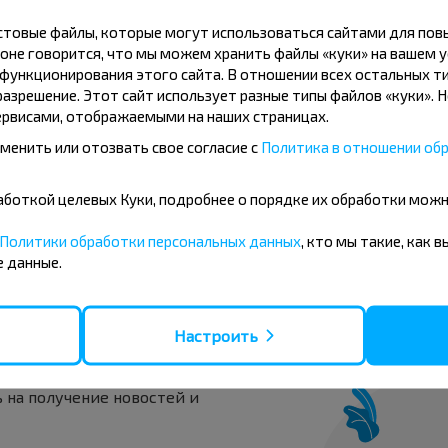
Популярные напра
кстовые файлы, которые могут использоваться сайтами для по
оне говорится, что мы можем хранить файлы «куки» на вашем у
Минск → Вильнюс
ункционирования этого сайта. В отношении всех остальных ти
азрешение. Этот сайт использует разные типы файлов «куки». 
Минск → Вилейка
рвисами, отображаемыми на наших страницах.
Минск → Мядель
менить или отозвать свое согласие с
Политика в отношении обр
Минск → Поставы
бработкой целевых Куки, подробнее о порядке их обработки мож
Политики обработки персональных данных
, кто мы такие, как 
 данные.
вовать дешевле?
Настроить
скидки и другие интересные
 на получение новостей и