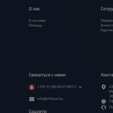
О нас
Сотр
О системе
Перево
Помощь
Агентс
Партне
Связаться с нами
Конт
22
+375 33 390 00 07 (МТС)
Ми
30
info@infobus.by
Оф
П
Соцсети