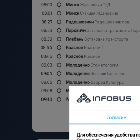
08:00
Минск
Ждановичи Т/Д
08:01
Минск
Станция Ждановичи
08:27
Радошковичи
Радошковичи пов.
08:33
Поровичи
Остановка транспорта Пор
08:39
Плебань
Остановка транспорта
08:44
Красное
Красное-1
08:46
Красное
Красное
09:03
Молодечно
Стоматология
09:04
Молодечно
Великий Гостинец
09:06
Молодечно
Дворец Культуры
09:08
Молодечно
Мед Колледж
Молодечно
09:10
Автовокзал, ул.Либаво
Согласие
Для обеспечения удобства п