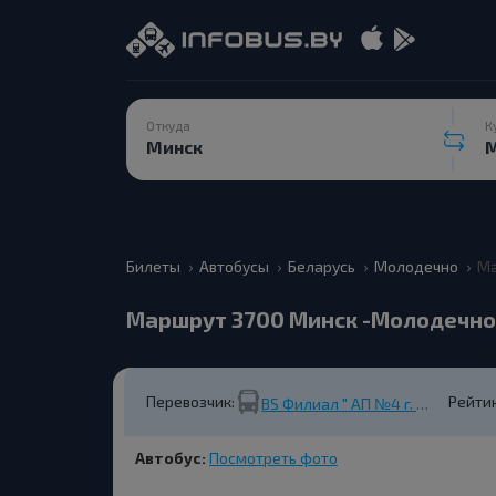
Откуда
К
Билеты
Автобусы
Беларусь
Молодечно
Ма
Маршрут 3700 Минск -Молодечно 
Перевозчик:
Рейтин
BS Филиал " АП №4 г. Молодечно" (УНП 601070223)
Автобус:
Посмотреть фото