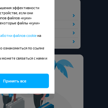
вления из города Минск
вышения эффективности
стройстве, если они
пов файлов «куки»
Некоторые файлы «куки»
аботки файлов cookie
на
но ознакомиться по ссылке
вы можете связаться с нами и
Принять все