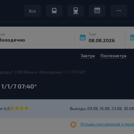
Все
уда
Туда
Завтра
Послезавтра
ршрут 3700 Минск -Молодечно 1/1/7 07:40*
1/1/7 07:40*
г:
4,0
Выезды:
09.08, 16.08, 23.08, 30.08,
Отзывы пассажиров о пере