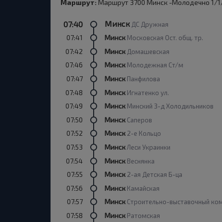
Маршрут:
Маршрут 3700 Минск -Молодечно 1/1/
Минск
07:40
ДС Дружная
07:41
Минск
Московская Ост. общ. тр.
07:42
Минск
Домашевская
07:46
Минск
Молодежная Ст/м
07:47
Минск
Панфилова
07:48
Минск
Игнатенко ул.
07:49
Минск
Минский З-д Холодильников
07:50
Минск
Саперов
07:52
Минск
2-е Кольцо
07:53
Минск
Леси Украинки
07:54
Минск
Веснянка
07:55
Минск
2-ая Детская Б-ца
07:56
Минск
Камайская
07:57
Минск
Строительно-выставочный ко
07:58
Минск
Ратомская