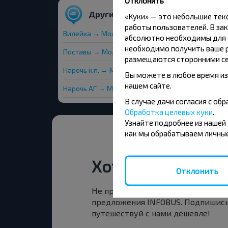
Отклонить
Другие рейсы в Молодечно
«Куки» — это небольшие те
работы пользователей. В зак
Вилейка → Молодечно
абсолютно необходимы для ф
необходимо получить ваше р
Поставы → Молодечно
размещаются сторонними се
Нарочь к.п. → Молодечно
Вы можете в любое время из
нашем сайте.
Нарочь АГ → Молодечно
В случае дачи согласия с о
Обработка целевых куки
.
Узнайте подробнее из нашей
как мы обрабатываем личные
Хотите путешест
Отклонить
Не пропусти специальные акции, 
предложения INFOBUS. Подпишись
путешествуй с нами дешевле!