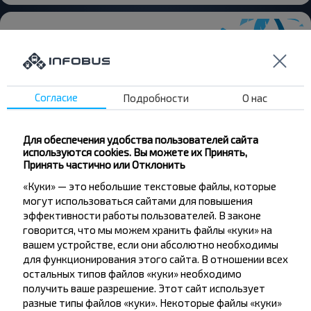
Хотите
Согласие
Подробности
О нас
путешествовать
дешевле?
Для обеспечения удобства пользователей сайта
используются cookies. Вы можете их Принять,
Принять частично или Отклонить
Не пропусти специальные акции, скидки и
другие интересные предложения INFOBUS.
«Куки» — это небольшие текстовые файлы, которые
Подпишись на получение новостей и
могут использоваться сайтами для повышения
путешествуй с нами дешевле!
эффективности работы пользователей. В законе
говорится, что мы можем хранить файлы «куки» на
вашем устройстве, если они абсолютно необходимы
для функционирования этого сайта. В отношении всех
остальных типов файлов «куки» необходимо
получить ваше разрешение. Этот сайт использует
Подписаться
разные типы файлов «куки». Некоторые файлы «куки»