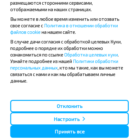
размещаются сторонними сервисами,
отображаемыми на наших страницах.
Вы можете в любое время изменить или отозвать
свое согласие с
Политика в отношении обработки
файлов cookie
на нашем сайте.
Популярные автобусные
В случае дачи согласия с обработкой целевых Куки,
подробнее о порядке их обработки можно
направления
ознакомиться по ссылке
Обработка целевых куки
.
Орша - Могилёв
Минск - Барановичи
Узнайте подробнее из нашей
Политики обработки
Минск - Несвиж
Гомель - Минск
персональных данных
, кто мы такие, как вы можете
Минск - Могилёв
Брест - Тересполь
связаться с нами и как мы обрабатываем личные
Минск - Пинск
Брест - Беловежская Пуща
данные.
Минск - Брест
Брест - Минск
Минск - Гомель
Варшава - Минск
Минск - Бобруйск
Санкт-Петербург - Минск
Отклонить
Вильнюс - Минск
Москва - Барановичи
Полоцк - Рига
Брест - Люблин
Настроить
Москва - Брест
Брест - Варшава
Минск - Вильнюс
Принять все
Минск - Варшава
Минск - Москва