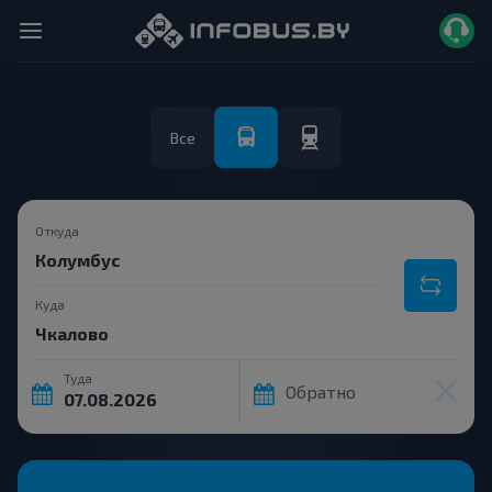
Все
Откуда
Куда
Туда
Обратно