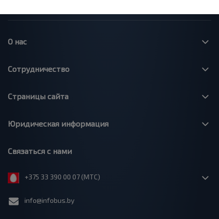
О нас
Сотрудничество
Страницы сайта
Юридическая информация
Связаться с нами
+375 33 390 00 07 (МТС)
info@infobus.by