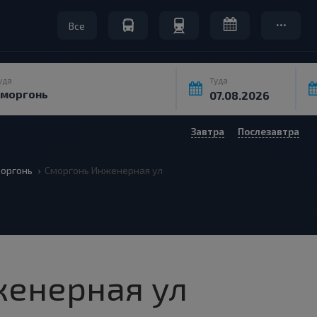
Все
уда
Туда
Завтра
Послезавтра
оргонь
Сморгонь Инженерная ул
енерная ул