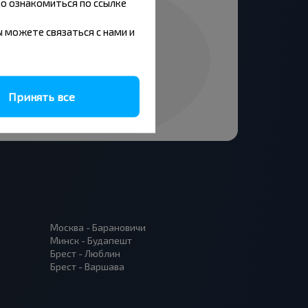
но ознакомиться по ссылке
вы можете связаться с нами и
Принять все
Москва - Барановичи
Минск - Будапешт
Брест - Люблин
Брест - Варшава