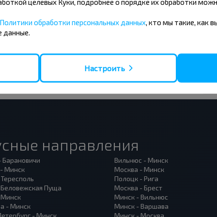
бработкой целевых Куки, подробнее о порядке их обработки мож
 на получение новостей и
Политики обработки персональных данных
, кто мы такие, как 
 данные.
Подписаться
Настроить
усные направления
- Барановичи
Вильнюс - Минск
 - Минск
Москва - Минск
 Тересполь
Полоцк - Рига
- Беловежская Пуща
Москва - Брест
- Минск
Минск - Вильнюс
а - Минск
Минск - Варшава
Петербург - Минск
Минск - Москва