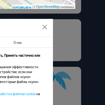
OpenStreetMap
| ©
contributors
ликлиника
рени Хлебозавод
оргонь СШ-2
О нас
арина ул.
ь, Принять частично или
вышения эффективности
стройстве, если они
пов файлов «куки»
Некоторые файлы «куки»
аботки файлов cookie
на