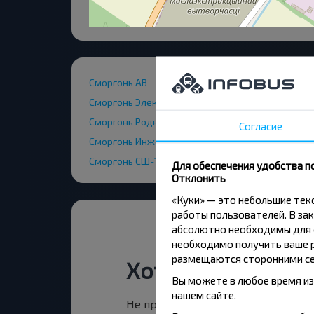
Сморгонь АВ
Сморгонь Электросети
Сморгонь Родны Кут
Согласие
Сморгонь Инженерная ул
Сморгонь СШ-1
Для обеспечения удобства п
Отклонить
«Куки» — это небольшие те
работы пользователей. В зак
абсолютно необходимы для ф
необходимо получить ваше р
размещаются сторонними се
Хотите путешест
Вы можете в любое время из
нашем сайте.
Не пропусти специальные акции, 