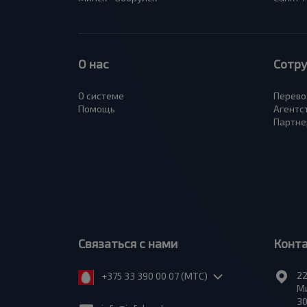
О нас
Сотр
О системе
Перево
Помощь
Агентс
Партне
Связаться с нами
Конт
22
+375 33 390 00 07 (МТС)
Ми
30