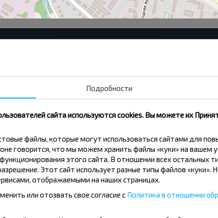
Сморгонь Вещевой рынок
По
Сморгонь Площадь
Ко
Корени м-н
См
Подробности
ЖД Вокзал
Гаг
ОАО ЗАС
ользователей сайта используются cookies. Вы можете их Принят
кстовые файлы, которые могут использоваться сайтами для по
оне говорится, что мы можем хранить файлы «куки» на вашем у
ункционирования этого сайта. В отношении всех остальных ти
азрешение. Этот сайт использует разные типы файлов «куки». 
рвисами, отображаемыми на наших страницах.
вовать дешевле?
менить или отозвать свое согласие с
Политика в отношении обр
скидки и другие интересные