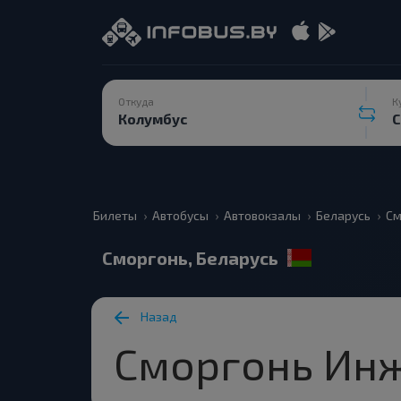
Откуда
К
Билеты
Автобусы
Автовокзалы
Беларусь
См
Сморгонь, Беларусь
Назад
Сморгонь Инж