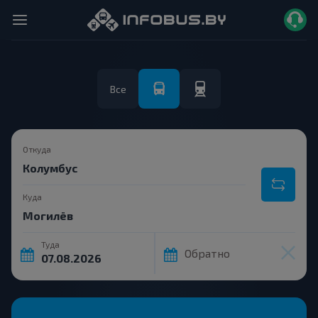
Все
Откуда
Куда
Туда
Обратно