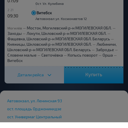
07:09
Ост. Ул. Кулибина
2 21
Витебск
09:30
Автовокзал ул. Космонавтов 12
Мосток, Могилевский р-н МОГИЛЕВСКАЯ ОБЛ.
Могилёв
—
—
Заходы
Локути, Шкловский р-н МОГИЛЕВСКАЯ ОБЛ.
—
—
Фащевка, Шкловский р-н МОГИЛЕВСКАЯ ОБЛ. Беларусь
—
Княжицы, Шкловский р-н МОГИЛЕВСКАЯ ОБЛ.
Любиничи,
—
Шкловский р-н МОГИЛЕВСКАЯ ОБЛ. Беларусь
Забродье
—
—
Словени малые
Светочёвка
Копысь поворот
Орша
—
—
—
—
Витебск
Купить
Детали рейса
Автовокзал, ул. Ленинская 93
ост. площадь Орджоникидзе
ост. Универмаг Центральный
ост. Кинотеатр Чырвоная Зорка