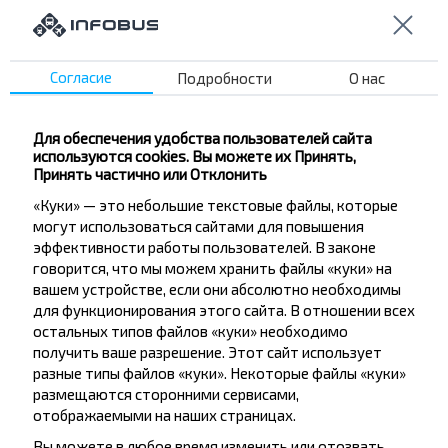
ост. Быховский Рынок
ост. Белгострах
ост. ОАО Лента
Согласие
Подробности
О нас
ост. Завод синтетических пленок
ост. Троллейбусный парк №1
Для обеспечения удобства пользователей сайта
используются cookies. Вы можете их Принять,
ост. Мотороремонтный завод
Принять частично или Отклонить
ост. Рабочий поселок
«Куки» — это небольшие текстовые файлы, которые
ост. Буйничи
могут использоваться сайтами для повышения
ост. Буйничи Школа
эффективности работы пользователей. В законе
говорится, что мы можем хранить файлы «куки» на
остановка пл. Ленина напротив м-на /Золотая рыбка/
вашем устройстве, если они абсолютно необходимы
остановка Гостиница Могилев
для функционирования этого сайта. В отношении всех
остальных типов файлов «куки» необходимо
получить ваше разрешение. Этот сайт использует
разные типы файлов «куки». Некоторые файлы «куки»
размещаются сторонними сервисами,
отображаемыми на наших страницах.
Вы можете в любое время изменить или отозвать