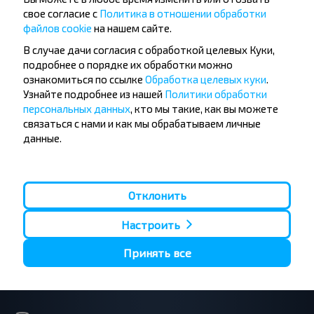
Хотите
свое согласие с
Политика в отношении обработки
путешествовать
файлов cookie
на нашем сайте.
дешевле?
В случае дачи согласия с обработкой целевых Куки,
подробнее о порядке их обработки можно
ознакомиться по ссылке
Обработка целевых куки
.
Не пропусти специальные акции, скидки и
Узнайте подробнее из нашей
Политики обработки
другие интересные предложения INFOBUS.
персональных данных
, кто мы такие, как вы можете
Подпишись на получение новостей и
связаться с нами и как мы обрабатываем личные
путешествуй с нами дешевле!
данные.
Отклонить
Подписаться
Настроить
Принять все