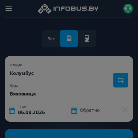
Все
Откуда
Куда
Туда
Обратно