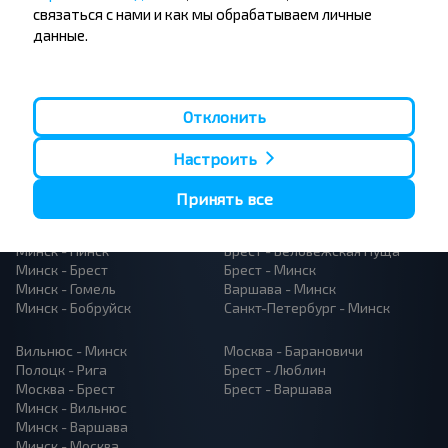
связаться с нами и как мы обрабатываем личные
данные.
Отклонить
Популярные автобусные
Настроить
направления
Орша - Могилёв
Минск - Барановичи
Принять все
Минск - Несвиж
Гомель - Минск
Минск - Могилёв
Брест - Тересполь
Минск - Пинск
Брест - Беловежская Пуща
Минск - Брест
Брест - Минск
Минск - Гомель
Варшава - Минск
Минск - Бобруйск
Санкт-Петербург - Минск
Вильнюс - Минск
Москва - Барановичи
Полоцк - Рига
Брест - Люблин
Москва - Брест
Брест - Варшава
Минск - Вильнюс
Минск - Варшава
Минск - Москва