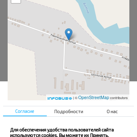
OpenStreetMap
| ©
contributors
Согласие
Подробности
О нас
Вязовница 1
Вязовница 2
Для обеспечения удобства пользователей сайта
используются cookies. Вы можете их Принять,