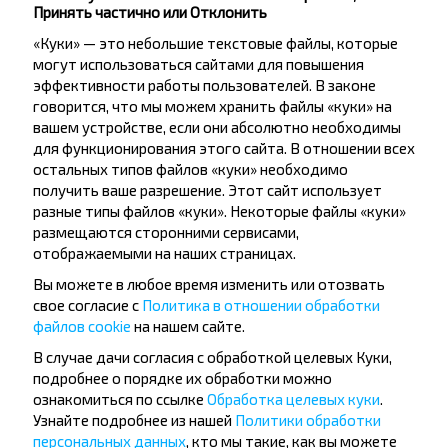
Принять частично или Отклонить
«Куки» — это небольшие текстовые файлы, которые
могут использоваться сайтами для повышения
эффективности работы пользователей. В законе
говорится, что мы можем хранить файлы «куки» на
Хотите
вашем устройстве, если они абсолютно необходимы
для функционирования этого сайта. В отношении всех
путешествовать
остальных типов файлов «куки» необходимо
получить ваше разрешение. Этот сайт использует
дешевле?
разные типы файлов «куки». Некоторые файлы «куки»
размещаются сторонними сервисами,
Не пропусти специальные акции, скидки и
отображаемыми на наших страницах.
другие интересные предложения INFOBUS.
Вы можете в любое время изменить или отозвать
Подпишись на получение новостей и
свое согласие с
Политика в отношении обработки
путешествуй с нами дешевле!
файлов cookie
на нашем сайте.
В случае дачи согласия с обработкой целевых Куки,
подробнее о порядке их обработки можно
ознакомиться по ссылке
Обработка целевых куки
.
Узнайте подробнее из нашей
Политики обработки
Подписаться
персональных данных
, кто мы такие, как вы можете