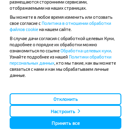
размещаются сторонними сервисами,
отображаемыми на наших страницах.
Вы можете в любое время изменить или отозвать
свое согласие с
Политика в отношении обработки
файлов cookie
на нашем сайте.
Популярные автобусные
В случае дачи согласия с обработкой целевых Куки,
подробнее о порядке их обработки можно
направления
ознакомиться по ссылке
Обработка целевых куки
.
Орша - Могилёв
Минск - Барановичи
Узнайте подробнее из нашей
Политики обработки
Минск - Несвиж
Гомель - Минск
персональных данных
, кто мы такие, как вы можете
Минск - Могилёв
Брест - Тересполь
связаться с нами и как мы обрабатываем личные
Минск - Пинск
Брест - Беловежская Пуща
данные.
Минск - Брест
Брест - Минск
Минск - Гомель
Варшава - Минск
Минск - Бобруйск
Санкт-Петербург - Минск
Отклонить
Вильнюс - Минск
Москва - Барановичи
Полоцк - Рига
Брест - Люблин
Настроить
Москва - Брест
Брест - Варшава
Минск - Вильнюс
Принять все
Минск - Варшава
Минск - Москва