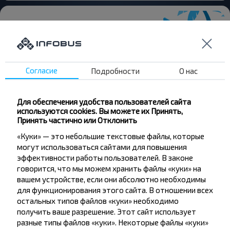
Хотите
Согласие
Подробности
О нас
путешествовать
дешевле?
Для обеспечения удобства пользователей сайта
используются cookies. Вы можете их Принять,
Принять частично или Отклонить
Не пропусти специальные акции, скидки и
другие интересные предложения INFOBUS.
«Куки» — это небольшие текстовые файлы, которые
Подпишись на получение новостей и
могут использоваться сайтами для повышения
путешествуй с нами дешевле!
эффективности работы пользователей. В законе
говорится, что мы можем хранить файлы «куки» на
вашем устройстве, если они абсолютно необходимы
для функционирования этого сайта. В отношении всех
остальных типов файлов «куки» необходимо
получить ваше разрешение. Этот сайт использует
Подписаться
разные типы файлов «куки». Некоторые файлы «куки»