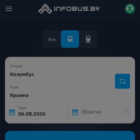
Все
Откуда
Куда
Туда
Обратно