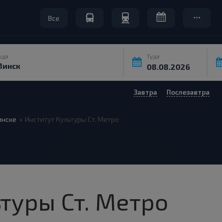
Все
уда
Туда
Завтра
Послезавтра
нске
Институт Культуры Ст. Метро
туры Ст. Метро