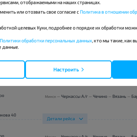
рвисами, отображаемыми на наших страницах.
менить или отозвать свое согласие с
Политика в отношении обр
ро
Черкассы А/г
Чечино
Вязань
Ба
Минск
—
—
—
—
бработкой целевых Куки, подробнее о порядке их обработки мож
нкова 40
Детали рейса
Политики обработки персональных данных
, кто мы такие, как 
 данные.
ро
Черкассы А/г
Чечино
Вязань
Ба
Минск
—
—
—
—
Настроить
нкова 40
Детали рейса
ро
Черкассы А/г
Чечино
Вязань
Ба
Минск
—
—
—
—
нкова 40
Детали рейса
ро
Черкассы А/г
Чечино
Вязань
Ба
Минск
—
—
—
—