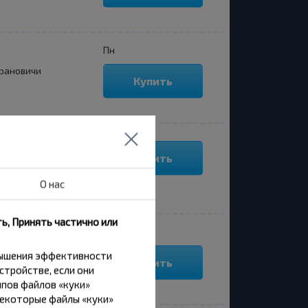
Пн
рановичи
Купить
Купить
рановичи
О нас
ь, Принять частично или
Пн, Сб
рановичи
вышения эффективности
Купить
стройстве, если они
пов файлов «куки»
Некоторые файлы «куки»