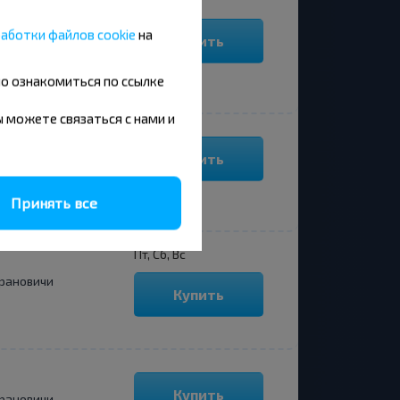
аботки файлов cookie
на
Купить
рановичи
но ознакомиться по ссылке
вы можете связаться с нами и
Купить
рановичи
Принять все
Пт, Сб, Вс
рановичи
Купить
Купить
рановичи