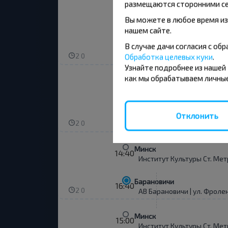
размещаются сторонними се
Минск
13:20
Вы можете в любое время из
Институт Культуры Ст. Мет
нашем сайте.
В случае дачи согласия с о
Барановичи
15:20
2 0
Обработка целевых куки
.
АВ Барановичи | ул. Фроле
Узнайте подробнее из нашей
как мы обрабатываем личные
Минск
13:45
Институт Культуры Ст. Мет
Барановичи
Отклонить
15:45
2 0
АВ Барановичи | ул. Фроле
Минск
14:40
Институт Культуры Ст. Мет
Барановичи
16:40
2 0
АВ Барановичи | ул. Фроле
Минск
15:00
Институт Культуры Ст. Мет