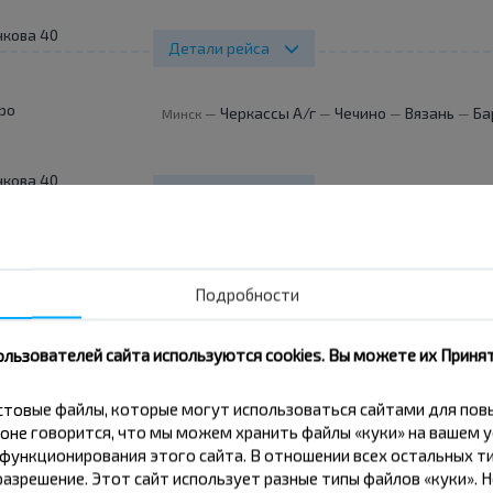
нкова 40
Детали рейса
ро
Черкассы А/г
Чечино
Вязань
Ба
Минск
—
—
—
—
нкова 40
Детали рейса
ро
Черкассы А/г
Чечино
Вязань
Ба
Минск
—
—
—
—
Подробности
нкова 40
Детали рейса
ользователей сайта используются cookies. Вы можете их Принят
ро
Черкассы А/г
Чечино
Вязань
Ба
Минск
—
—
—
—
кстовые файлы, которые могут использоваться сайтами для по
оне говорится, что мы можем хранить файлы «куки» на вашем у
ункционирования этого сайта. В отношении всех остальных ти
нкова 40
азрешение. Этот сайт использует разные типы файлов «куки». 
Детали рейса