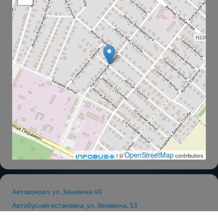
OpenStreetMap
| ©
contributors
Автовокзал, ул. Зеневича 40
Автобусная остановка, ул. Зеневича, 53