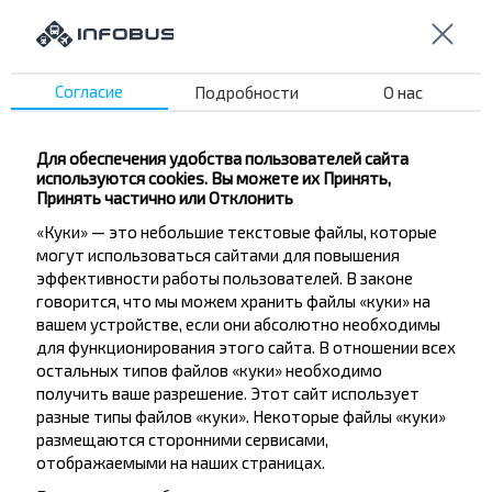
Ленинская
Минская
ДОК
Согласие
Подробности
О нас
Райбольница
Победы
Рынок
Для обеспечения удобства пользователей сайта
используются cookies. Вы можете их Принять,
Пл. Свободы
Принять частично или Отклонить
ФОК
«Куки» — это небольшие текстовые файлы, которые
Пушкина
могут использоваться сайтами для повышения
эффективности работы пользователей. В законе
О. Кошевого
говорится, что мы можем хранить файлы «куки» на
Флегонтова
вашем устройстве, если они абсолютно необходимы
Кольцевая
для функционирования этого сайта. В отношении всех
остальных типов файлов «куки» необходимо
получить ваше разрешение. Этот сайт использует
разные типы файлов «куки». Некоторые файлы «куки»
размещаются сторонними сервисами,
отображаемыми на наших страницах.