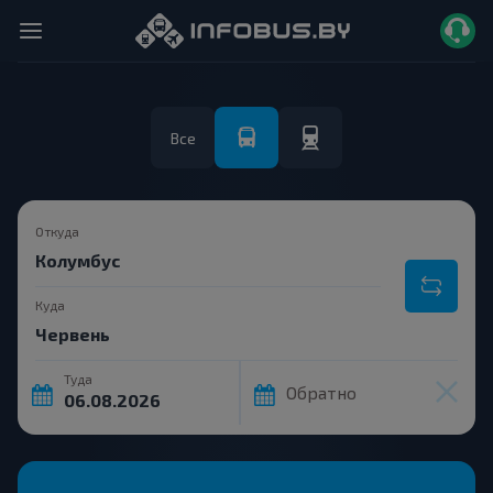
Все
Откуда
Куда
Туда
Обратно