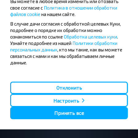
Вы можете в любое время изменить или отозвать
Хотите
свое согласие с
Политика в отношении обработки
файлов cookie
на нашем сайте.
путешествовать
В случае дачи согласия с обработкой целевых Куки,
дешевле?
подробнее о порядке их обработки можно
ознакомиться по ссылке
Обработка целевых куки
.
Не пропусти специальные акции, скидки и
Узнайте подробнее из нашей
Политики обработки
другие интересные предложения INFOBUS.
персональных данных
, кто мы такие, как вы можете
Подпишись на получение новостей и
связаться с нами и как мы обрабатываем личные
путешествуй с нами дешевле!
данные.
Отклонить
Подписаться
Настроить
Принять все