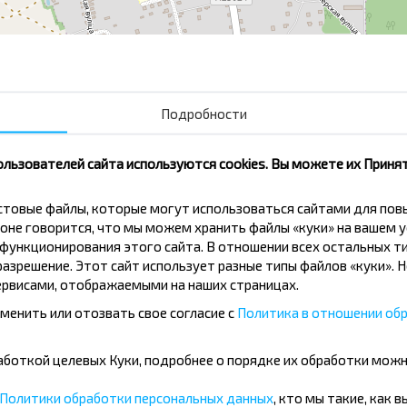
Миколаевщина-1
Подробности
ользователей сайта используются cookies. Вы можете их Принят
кстовые файлы, которые могут использоваться сайтами для по
оне говорится, что мы можем хранить файлы «куки» на вашем у
вовать дешевле?
ункционирования этого сайта. В отношении всех остальных ти
азрешение. Этот сайт использует разные типы файлов «куки». 
рвисами, отображаемыми на наших страницах.
скидки и другие интересные
 на получение новостей и
менить или отозвать свое согласие с
Политика в отношении обр
бработкой целевых Куки, подробнее о порядке их обработки мож
Подписаться
Политики обработки персональных данных
, кто мы такие, как 