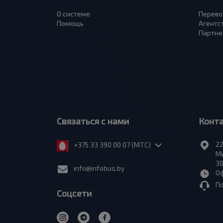
О системе
Перево
Помощь
Агентс
Партне
Связаться с нами
Конт
22
+375 33 390 00 07 (МТС)
Ми
30
info@infobus.by
Оф
П
Соцсети