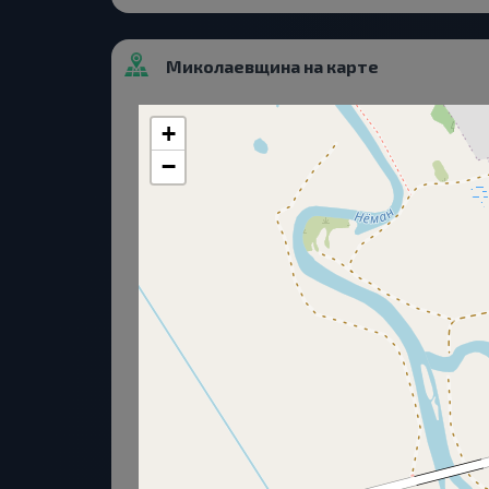
Миколаевщина на карте
+
−