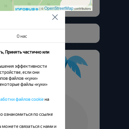
OpenStreetMap
| ©
contributors
О нас
ь, Принять частично или
вышения эффективности
стройстве, если они
пов файлов «куки»
Некоторые файлы «куки»
аботки файлов cookie
на
но ознакомиться по ссылке
вы можете связаться с нами и