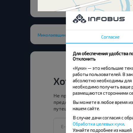
Миколаевщина
Согласие
Для обеспечения удобства п
Отклонить
«Куки» — это небольшие те
работы пользователей. В зак
Хотите путешест
абсолютно необходимы для ф
необходимо получить ваше р
размещаются сторонними се
Не пропусти специальные акции, 
предложения INFOBUS. Подпишись
Вы можете в любое время из
нашем сайте.
путешествуй с нами дешевле!
В случае дачи согласия с о
Обработка целевых куки
.
Узнайте подробнее из нашей