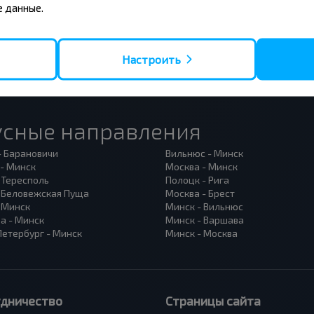
 данные.
Настроить
усные направления
- Барановичи
Вильнюс - Минск
 - Минск
Москва - Минск
 Тересполь
Полоцк - Рига
- Беловежская Пуща
Москва - Брест
- Минск
Минск - Вильнюс
а - Минск
Минск - Варшава
Петербург - Минск
Минск - Москва
удничество
Страницы сайта