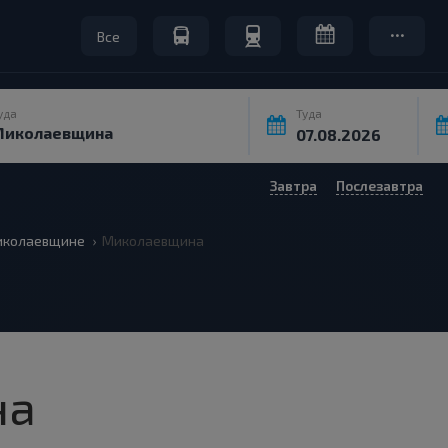
Все
уда
Туда
Завтра
Послезавтра
колаевщине
Миколаевщина
на