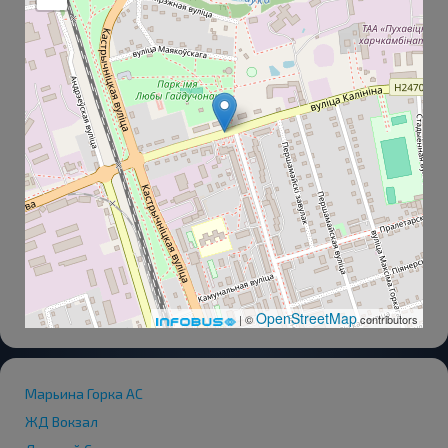
OpenStreetMap
| ©
contributors
Марьина Горка АС
ЖД Вокзал