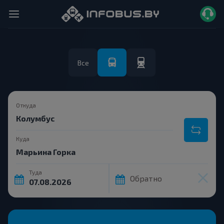
Все
Откуда
Куда
Туда
Обратно