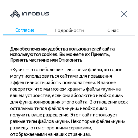
Детский Сан.
Нефтебаза
Райагросервис
КХП
Согласие
Подробности
О нас
ГОРТОП
Магазин ЖД
Для обеспечения удобства пользователей сайта
Новая Заря
используются cookies. Вы можете их Принять,
Принять частично или Отклонить
Переезд
«Куки» — это небольшие текстовые файлы, которые
Ветлечебница
могут использоваться сайтами для повышения
Аптека №25
эффективности работы пользователей. В законе
Райбольница
говорится, что мы можем хранить файлы «куки» на
вашем устройстве, если они абсолютно необходимы
Криница
для функционирования этого сайта. В отношении всех
Поликлиника №1
остальных типов файлов «куки» необходимо
получить ваше разрешение. Этот сайт использует
разные типы файлов «куки». Некоторые файлы «куки»
размещаются сторонними сервисами,
отображаемыми на наших страницах.