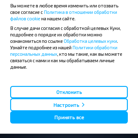
Вы можете в любое время изменить или отозвать
свое согласие с
Политика в отношении обработки
Хотите
файлов cookie
на нашем сайте.
путешествовать
В случае дачи согласия с обработкой целевых Куки,
дешевле?
подробнее о порядке их обработки можно
ознакомиться по ссылке
Обработка целевых куки
.
Узнайте подробнее из нашей
Политики обработки
Не пропусти специальные акции, скидки и
персональных данных
, кто мы такие, как вы можете
другие интересные предложения INFOBUS.
связаться с нами и как мы обрабатываем личные
Подпишись на получение новостей и
данные.
путешествуй с нами дешевле!
Отклонить
Подписаться
Настроить
Принять все