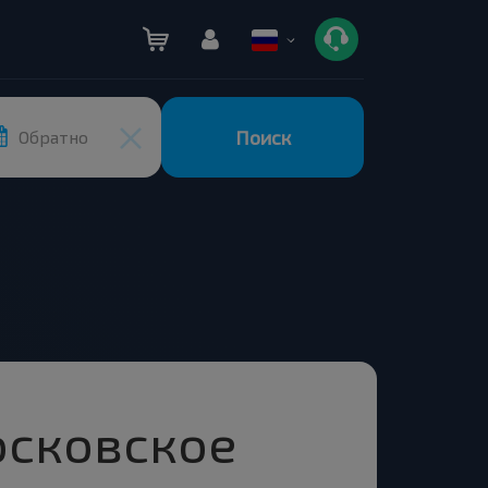
Поиск
Обратно
осковское