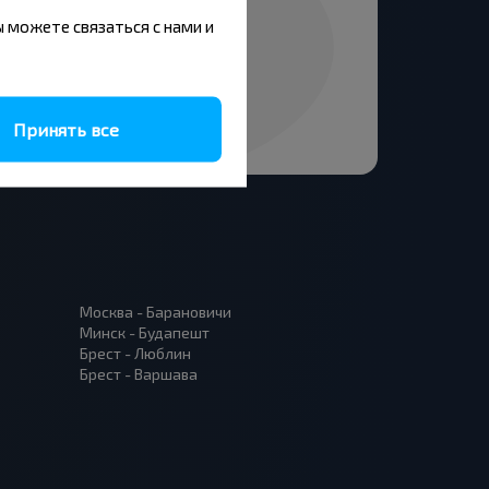
вы можете связаться с нами и
Принять все
Москва - Барановичи
Минск - Будапешт
Брест - Люблин
Брест - Варшава