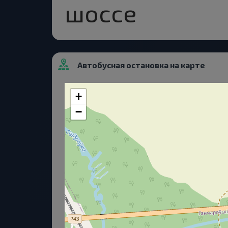
шоссе
Автобусная остановка на карте
+
−