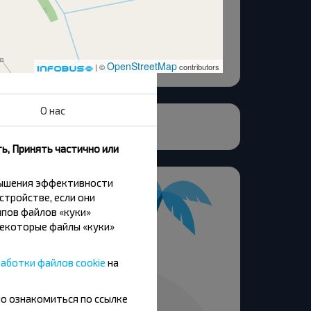
OpenStreetMap
| ©
contributors
О нас
ь, Принять частично или
вышения эффективности
стройстве, если они
пов файлов «куки»
Некоторые файлы «куки»
аботки файлов cookie
на
но ознакомиться по ссылке