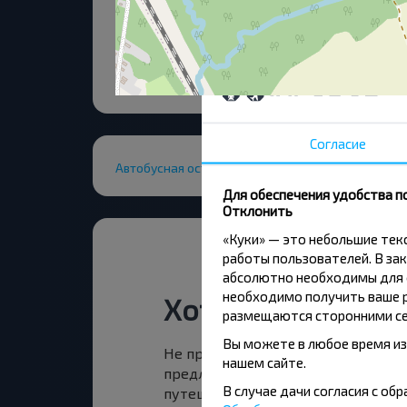
Согласие
Автобусная остановка
Для обеспечения удобства п
Отклонить
«Куки» — это небольшие те
работы пользователей. В зак
абсолютно необходимы для ф
необходимо получить ваше р
Хотите путешест
размещаются сторонними се
Вы можете в любое время из
Не пропусти специальные акции, 
нашем сайте.
предложения INFOBUS. Подпишись
В случае дачи согласия с о
путешествуй с нами дешевле!