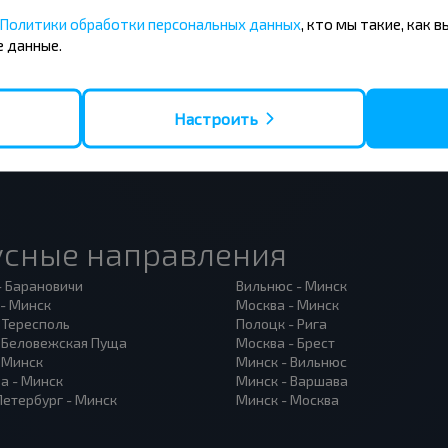
Политики обработки персональных данных
, кто мы такие, как 
Подписаться
 данные.
Настроить
усные направления
- Барановичи
Вильнюс - Минск
 - Минск
Москва - Минск
 Тересполь
Полоцк - Рига
- Беловежская Пуща
Москва - Брест
- Минск
Минск - Вильнюс
а - Минск
Минск - Варшава
Петербург - Минск
Минск - Москва