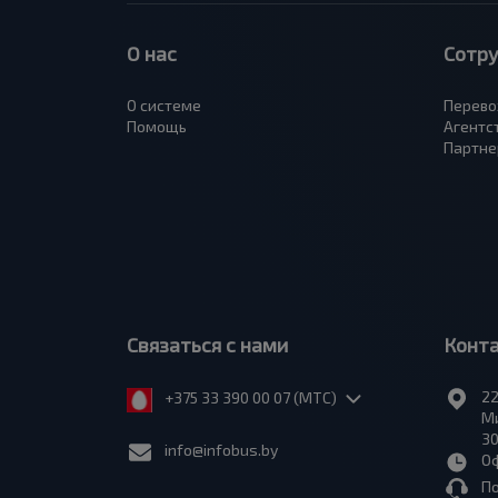
О нас
Сотр
О системе
Перево
Помощь
Агентс
Партне
Связаться с нами
Конт
22
+375 33 390 00 07 (МТС)
Ми
30
info@infobus.by
Оф
П