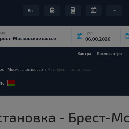
Все
уда
Туда
Завтра
Послезавтра
ест-Московское шоссе
Автобусная остановка
сь
становка - Брест-М