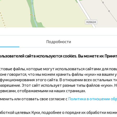
Подробности
ользователей сайта используются cookies. Вы можете их Принят
кстовые файлы, которые могут использоваться сайтами для по
оне говорится, что мы можем хранить файлы «куки» на вашем у
ункционирования этого сайта. В отношении всех остальных ти
азрешение. Этот сайт использует разные типы файлов «куки». 
вовать дешевле?
рвисами, отображаемыми на наших страницах.
менить или отозвать свое согласие с
Политика в отношении обр
скидки и другие интересные
 на получение новостей и
бработкой целевых Куки, подробнее о порядке их обработки мож