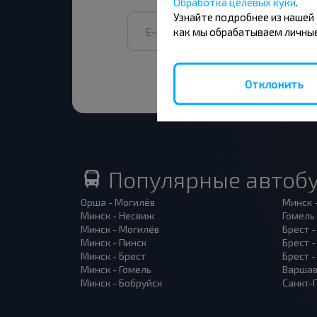
Обработка целевых куки
.
Узнайте подробнее из нашей
как мы обрабатываем личные
Отклонить
Популярные автоб
Орша - Могилёв
Минск 
Минск - Несвиж
Гомель
Минск - Могилёв
Брест -
Минск - Пинск
Брест 
Минск - Брест
Брест 
Минск - Гомель
Варшав
Минск - Бобруйск
Санкт-