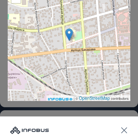
OpenStreetMap
| ©
contributors
Автовокзал, ул. Станционная 5
ул.Пушкина 153