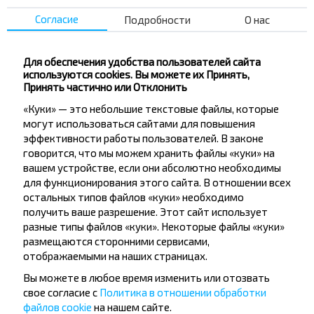
ул.Пушкина 151
Согласие
Подробности
О нас
парковка, ТЦ "MART INN", ул. Урицкого, 129
остановка "ул .Октябрьская"
Магазин "Мартин" ул. Минская, 8
Для обеспечения удобства пользователей сайта
используются cookies. Вы можете их Принять,
Бобруйск ЖД
Принять частично или Отклонить
Бобруйск АС
«Куки» — это небольшие текстовые файлы, которые
ул. Минская
могут использоваться сайтами для повышения
эффективности работы пользователей. В законе
Восточное Кладбище
говорится, что мы можем хранить файлы «куки» на
вашем устройстве, если они абсолютно необходимы
для функционирования этого сайта. В отношении всех
остальных типов файлов «куки» необходимо
получить ваше разрешение. Этот сайт использует
разные типы файлов «куки». Некоторые файлы «куки»
размещаются сторонними сервисами,
Хотите
отображаемыми на наших страницах.
путешествовать
Вы можете в любое время изменить или отозвать
дешевле?
свое согласие с
Политика в отношении обработки
файлов cookie
на нашем сайте.