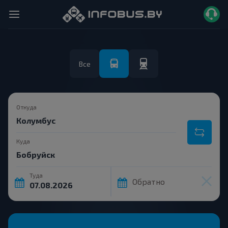
Все
Откуда
Куда
Туда
Обратно