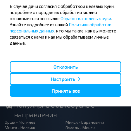
Не пропусти специальные акции, скидки и
В случае дачи согласия с обработкой целевых Куки,
другие интересные предложения INFOBUS.
подробнее о порядке их обработки можно
Подпишись на получение новостей и
ознакомиться по ссылке
Обработка целевых куки
.
путешествуй с нами дешевле!
Узнайте подробнее из нашей
Политики обработки
персональных данных
, кто мы такие, как вы можете
связаться с нами и как мы обрабатываем личные
данные.
Подписаться
Отклонить
Настроить
Принять все
Популярные автобусные
направления
Орша - Могилёв
Минск - Барановичи
Минск - Несвиж
Гомель - Минск