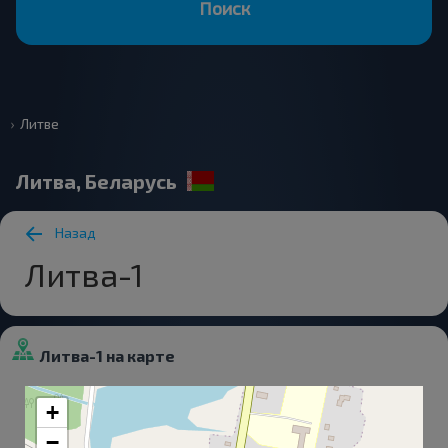
Поиск
Литве
Литва, Беларусь
Назад
Литва-1
Литва-1 на карте
+
−