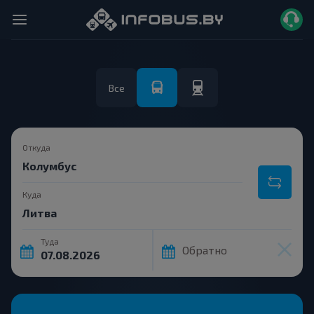
Все
Откуда
Куда
Туда
Обратно