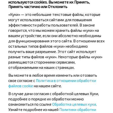
Литва-3
используются cookies. Вы можете их Принять,
Принять частично или Отклонить
«Куки» — это небольшие текстовые файлы, которые
могут использоваться сайтами для повышения
эффективности работы пользователей. В законе
говорится, что мы можем хранить файлы «куки» на
вашем устройстве, если они абсолютно необходимы
Хотите
для функционирования этого сайта. В отношении всех
остальных типов файлов «куки» необходимо
путешествовать
получить ваше разрешение. Этот сайт использует
дешевле?
разные типы файлов «куки». Некоторые файлы «куки»
размещаются сторонними сервисами,
отображаемыми на наших страницах.
Не пропусти специальные акции, скидки и
другие интересные предложения INFOBUS.
Вы можете в любое время изменить или отозвать
Подпишись на получение новостей и
свое согласие с
Политика в отношении обработки
путешествуй с нами дешевле!
файлов cookie
на нашем сайте.
В случае дачи согласия с обработкой целевых Куки,
подробнее о порядке их обработки можно
ознакомиться по ссылке
Обработка целевых куки
.
Узнайте подробнее из нашей
Политики обработки