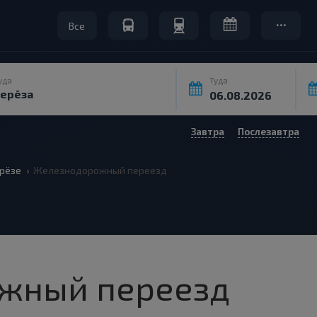
Все
уда
Туда
Завтра
Послезавтра
рёзе
Железнодорожный переезд
жный переезд