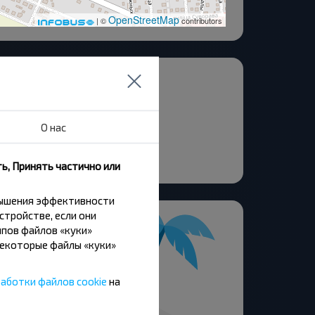
OpenStreetMap
| ©
contributors
верный Городок-2
И З-д
ворот на МКК
О нас
роительный Лицей
мсомольская
ь, Принять частично или
вышения эффективности
стройстве, если они
пов файлов «куки»
Некоторые файлы «куки»
аботки файлов cookie
на