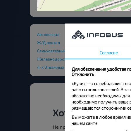
Автовокзал
Ж/Д вокзал
Сельхозтехника
Согласие
Железнодорожный переезд
4-х Отважных ул.
Для обеспечения удобства п
Отклонить
«Куки» — это небольшие те
работы пользователей. В зак
абсолютно необходимы для ф
необходимо получить ваше р
размещаются сторонними се
Хотите путешест
Вы можете в любое время из
нашем сайте.
Не пропусти специальные акции, 