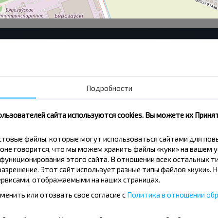
Ф-л АП-8
Се
Береза
ЖБ
Лицей
По
Подробности
Магазин №6
Ст
Парк
Ко
ользователей сайта используются cookies. Вы можете их Принят
кстовые файлы, которые могут использоваться сайтами для по
оне говорится, что мы можем хранить файлы «куки» на вашем у
ункционирования этого сайта. В отношении всех остальных ти
азрешение. Этот сайт использует разные типы файлов «куки». 
рвисами, отображаемыми на наших страницах.
вовать дешевле?
менить или отозвать свое согласие с
Политика в отношении обр
скидки и другие интересные