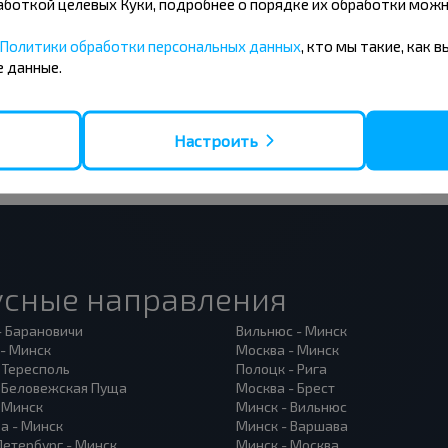
бработкой целевых Куки, подробнее о порядке их обработки мож
 на получение новостей и
Политики обработки персональных данных
, кто мы такие, как 
 данные.
Подписаться
Настроить
усные направления
- Барановичи
Вильнюс - Минск
 - Минск
Москва - Минск
 Тересполь
Полоцк - Рига
- Беловежская Пуща
Москва - Брест
- Минск
Минск - Вильнюс
а - Минск
Минск - Варшава
Петербург - Минск
Минск - Москва