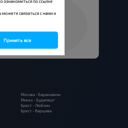
но ознакомиться по ссылке
вы можете связаться с нами и
Принять все
Москва - Барановичи
Минск - Будапешт
Брест - Люблин
Брест - Варшава