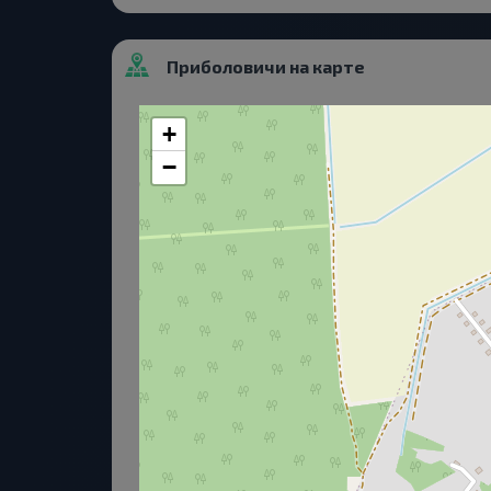
Приболовичи на карте
+
−