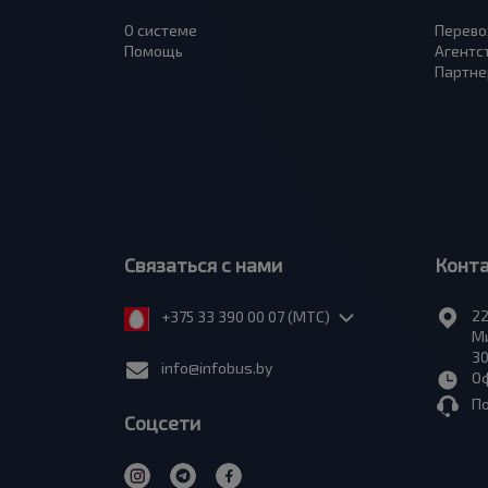
О системе
Перево
Помощь
Агентс
Партне
Связаться с нами
Конт
22
+375 33 390 00 07 (МТС)
Ми
30
info@infobus.by
Оф
П
Соцсети