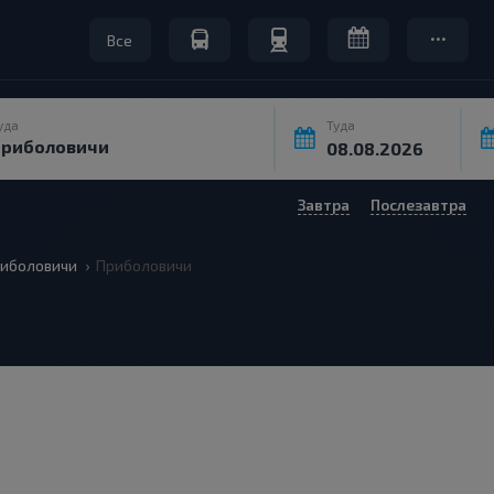
Все
уда
Туда
Завтра
Послезавтра
иболовичи
Приболовичи