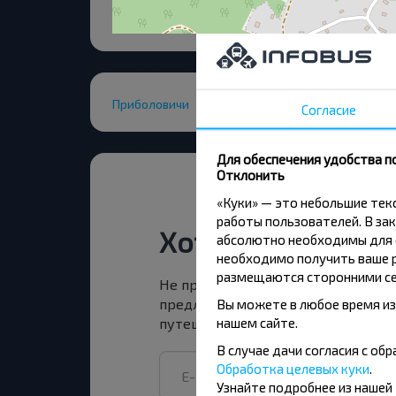
Приболовичи
Согласие
Для обеспечения удобства п
Отклонить
«Куки» — это небольшие те
работы пользователей. В зак
Хотите путешест
абсолютно необходимы для ф
необходимо получить ваше р
размещаются сторонними се
Не пропусти специальные акции, 
предложения INFOBUS. Подпишись
Вы можете в любое время из
нашем сайте.
путешествуй с нами дешевле!
В случае дачи согласия с о
Обработка целевых куки
.
Узнайте подробнее из нашей