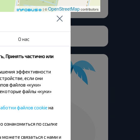
OpenStreetMap
| ©
contributors
О нас
ь, Принять частично или
вышения эффективности
стройстве, если они
пов файлов «куки»
Некоторые файлы «куки»
аботки файлов cookie
на
но ознакомиться по ссылке
вы можете связаться с нами и