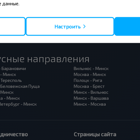
 данные.
Настроить
усные направления
- Барановичи
Вильнюс - Минск
 - Минск
Москва - Минск
 Тересполь
Полоцк - Рига
- Беловежская Пуща
Москва - Брест
- Минск
Минск - Вильнюс
а - Минск
Минск - Варшава
Петербург - Минск
Минск - Москва
удничество
Страницы сайта