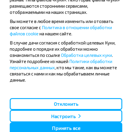
размещаются сторонними сервисами,
отображаемыми на наших страницах.
Вы можете в любое время изменить или отозвать
свое согласие с
Политика в отношении обработки
файлов cookie
на нашем сайте.
В случае дачи согласия с обработкой целевых Куки,
Популярные автобусные
подробнее о порядке их обработки можно
направления
ознакомиться по ссылке
Обработка целевых куки
.
Узнайте подробнее из нашей
Политики обработки
Орша - Могилёв
Минск - Барановичи
персональных данных
, кто мы такие, как вы можете
Минск - Несвиж
Гомель - Минск
связаться с нами и как мы обрабатываем личные
Минск - Могилёв
Брест - Тересполь
данные.
Минск - Пинск
Брест - Беловежская Пуща
Минск - Брест
Брест - Минск
Минск - Гомель
Варшава - Минск
Минск - Бобруйск
Санкт-Петербург - Минск
Отклонить
Вильнюс - Минск
Москва - Барановичи
Настроить
Полоцк - Рига
Брест - Люблин
Москва - Брест
Брест - Варшава
Минск - Вильнюс
Принять все