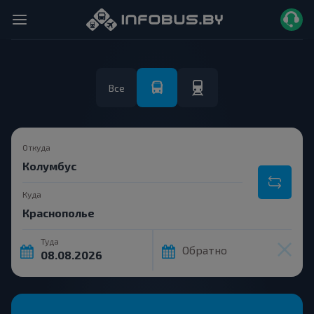
Все
Откуда
Куда
Туда
Обратно