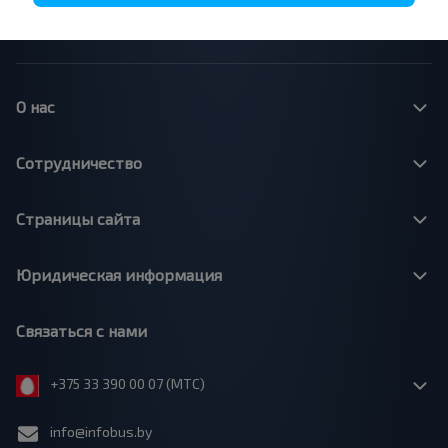
Минск - Варшава
Минск - Москва
О нас
Сотрудничество
Страницы сайта
Юридическая информация
Связаться с нами
+375 33 390 00 07 (МТС)
info@infobus.by