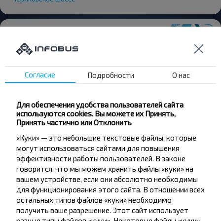
Хотите
Согласие
Подробности
О нас
путешествовать
Для обеспечения удобства пользователей сайта
дешевле?
используются cookies. Вы можете их Принять,
Принять частично или Отклонить
Не пропусти специальные акции, скидки и
«Куки» — это небольшие текстовые файлы, которые
другие интересные предложения INFOBUS.
могут использоваться сайтами для повышения
Подпишись на получение новостей и
эффективности работы пользователей. В законе
путешествуй с нами дешевле!
говорится, что мы можем хранить файлы «куки» на
вашем устройстве, если они абсолютно необходимы
для функционирования этого сайта. В отношении всех
остальных типов файлов «куки» необходимо
получить ваше разрешение. Этот сайт использует
Подписаться
разные типы файлов «куки». Некоторые файлы «куки»