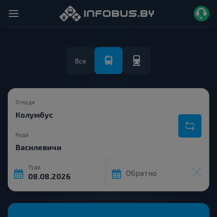
Все
Откуда
Куда
Туда
Обратно