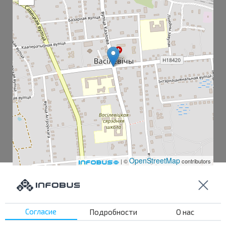
OpenStreetMap
| ©
contributors
Василевичи Ж/Д
Согласие
Подробности
О нас
Василевичи