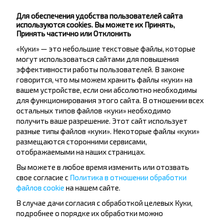
Родина К/Т
Торговый Центр
Для обеспечения удобства пользователей сайта
используются cookies. Вы можете их Принять,
Магазин №7
Принять частично или Отклонить
Лесхоз
«Куки» — это небольшие текстовые файлы, которые
могут использоваться сайтами для повышения
эффективности работы пользователей. В законе
говорится, что мы можем хранить файлы «куки» на
вашем устройстве, если они абсолютно необходимы
для функционирования этого сайта. В отношении всех
остальных типов файлов «куки» необходимо
Хотите
получить ваше разрешение. Этот сайт использует
разные типы файлов «куки». Некоторые файлы «куки»
путешествовать
размещаются сторонними сервисами,
дешевле?
отображаемыми на наших страницах.
Вы можете в любое время изменить или отозвать
Не пропусти специальные акции, скидки и
свое согласие с
Политика в отношении обработки
другие интересные предложения INFOBUS.
файлов cookie
на нашем сайте.
Подпишись на получение новостей и
В случае дачи согласия с обработкой целевых Куки,
путешествуй с нами дешевле!
подробнее о порядке их обработки можно