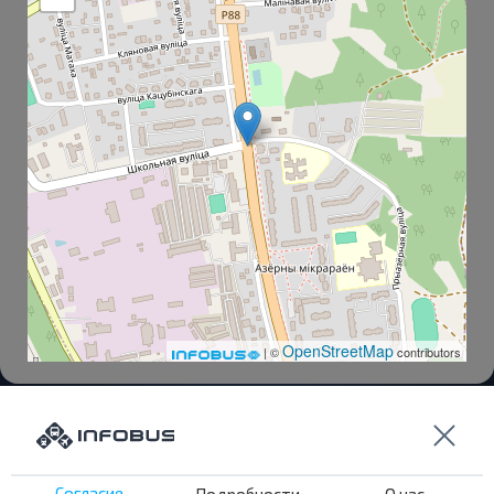
OpenStreetMap
| ©
contributors
Житковичи АС
Остановка на трассе М10
Согласие