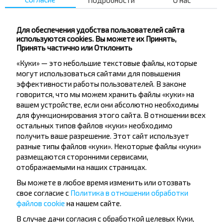
Подробности
О нас
М-н Озерный
Житковичи Ж/Д
Школа
Для обеспечения удобства пользователей сайта
используются cookies. Вы можете их Принять,
Поликлиника
Принять частично или Отклонить
Леспромхоз
«Куки» — это небольшие текстовые файлы, которые
ЖИТКОВИЧИ(Ф-л АП №16)
могут использоваться сайтами для повышения
эффективности работы пользователей. В законе
говорится, что мы можем хранить файлы «куки» на
вашем устройстве, если они абсолютно необходимы
для функционирования этого сайта. В отношении всех
остальных типов файлов «куки» необходимо
получить ваше разрешение. Этот сайт использует
Хотите
разные типы файлов «куки». Некоторые файлы «куки»
размещаются сторонними сервисами,
путешествовать
отображаемыми на наших страницах.
дешевле?
Вы можете в любое время изменить или отозвать
свое согласие с
Политика в отношении обработки
Не пропусти специальные акции, скидки и
файлов cookie
на нашем сайте.
другие интересные предложения INFOBUS.
В случае дачи согласия с обработкой целевых Куки,