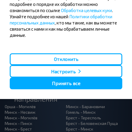
Подпишись на получение новостей и
подробнее о порядке их обработки можно
путешествуй с нами дешевле!
ознакомиться по ссылке
Обработка целевых куки
.
Узнайте подробнее из нашей
Политики обработки
персональных данных
, кто мы такие, как вы можете
связаться с нами и как мы обрабатываем личные
данные.
Подписаться
Отклонить
Настроить
Принять все
Популярные автобусные
направления
Орша - Могилёв
Минск - Барановичи
Минск - Несвиж
Гомель - Минск
Минск - Могилёв
Брест - Тересполь
Минск - Пинск
Брест - Беловежская Пуща
Минск - Брест
Брест - Минск