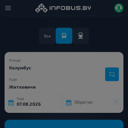
Все
Откуда
Куда
Туда
Обратно