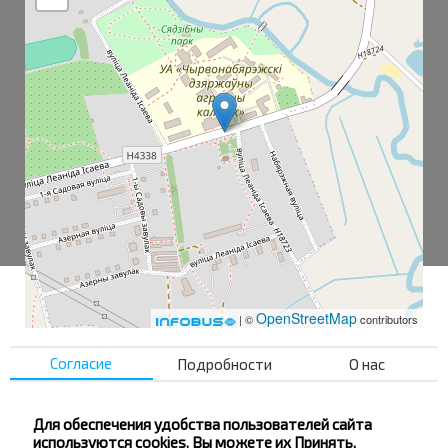
OpenStreetMap
| ©
contributors
Согласие
Подробности
О нас
Красный Берег
Красный Берег Ж/д
Для обеспечения удобства пользователей сайта
используются cookies. Вы можете их Принять,