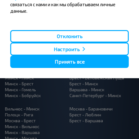
связаться с нами и как мы обрабатываем личные
данные.
Отклонить
Популярные автобусные
Настроить
направления
Орша - Могилёв
Минск - Барановичи
Принять все
Минск - Несвиж
Гомель - Минск
Минск - Могилёв
Брест - Тересполь
Минск - Пинск
Брест - Беловежская Пуща
Минск - Брест
Брест - Минск
Минск - Гомель
Варшава - Минск
Минск - Бобруйск
Санкт-Петербург - Минск
Вильнюс - Минск
Москва - Барановичи
Полоцк - Рига
Брест - Люблин
Москва - Брест
Брест - Варшава
Минск - Вильнюс
Минск - Варшава
Минск - Москва