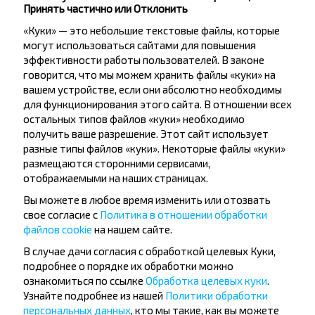
Принять частично или Отклонить
«Куки» — это небольшие текстовые файлы, которые
могут использоваться сайтами для повышения
эффективности работы пользователей. В законе
говорится, что мы можем хранить файлы «куки» на
Хотите
вашем устройстве, если они абсолютно необходимы
для функционирования этого сайта. В отношении всех
путешествовать
остальных типов файлов «куки» необходимо
получить ваше разрешение. Этот сайт использует
дешевле?
разные типы файлов «куки». Некоторые файлы «куки»
размещаются сторонними сервисами,
Не пропусти специальные акции, скидки и
отображаемыми на наших страницах.
другие интересные предложения INFOBUS.
Вы можете в любое время изменить или отозвать
Подпишись на получение новостей и
свое согласие с
Политика в отношении обработки
путешествуй с нами дешевле!
файлов cookie
на нашем сайте.
В случае дачи согласия с обработкой целевых Куки,
подробнее о порядке их обработки можно
ознакомиться по ссылке
Обработка целевых куки
.
Узнайте подробнее из нашей
Политики обработки
Подписаться
персональных данных
, кто мы такие, как вы можете