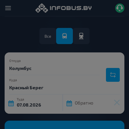
Все
Откуда
Куда
Туда
Обратно