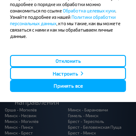
Подпишись на получение новостей и
подробнее о порядке их обработки можно
путешествуй с нами дешевле!
ознакомиться по ссылке
Обработка целевых куки
.
Узнайте подробнее из нашей
Политики обработки
персональных данных
, кто мы такие, как вы можете
связаться с нами и как мы обрабатываем личные
данные.
Подписаться
Отклонить
Настроить
Принять все
Популярные автобусные
направления
Орша - Могилёв
Минск - Барановичи
Минск - Несвиж
Гомель - Минск
Минск - Могилёв
Брест - Тересполь
Минск - Пинск
Брест - Беловежская Пуща
Минск - Брест
Брест - Минск