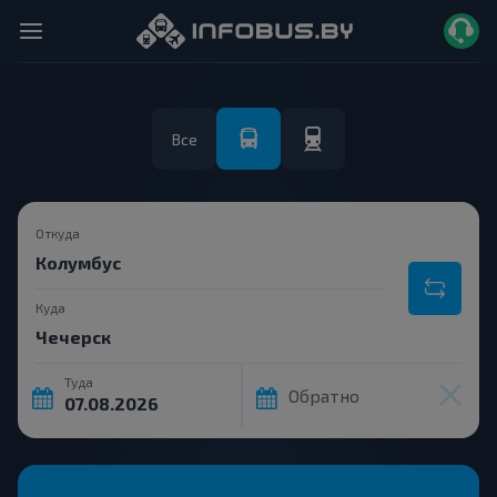
Все
Откуда
Куда
Туда
Обратно