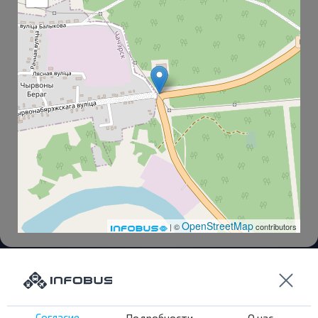
OpenStreetMap
| ©
contributors
Чечерск АС
Октябрьская Ул.
Согласие