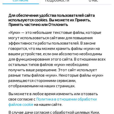
Подробности
О нас
Восточная Ул.
Дом Советов
Лицей
Для обеспечения удобства пользователей сайта
используются cookies. Вы можете их Принять,
Сельсовет
Принять частично или Отклонить
Красный Берег
«Куки» — это небольшие текстовые файлы, которые
Кремень
могут использоваться сайтами для повышения
эффективности работы пользователей. В законе
говорится, что мы можем хранить файлы «куки» на
вашем устройстве, если они абсолютно необходимы
для функционирования этого сайта. В отношении всех
остальных типов файлов «куки» необходимо
получить ваше разрешение. Этот сайт использует
Хотите
разные типы файлов «куки». Некоторые файлы «куки»
размещаются сторонними сервисами,
путешествовать
отображаемыми на наших страницах.
дешевле?
Вы можете в любое время изменить или отозвать
свое согласие с
Политика в отношении обработки
Не пропусти специальные акции, скидки и
файлов cookie
на нашем сайте.
другие интересные предложения INFOBUS.
В случае дачи согласия с обработкой целевых Куки,