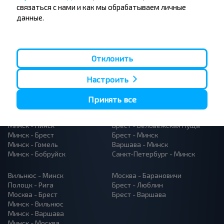
связаться с нами и как мы обрабатываем личные
данные.
Отклонить
Популярные автобусные
Настроить
направления
Орша - Могилёв
Минск - Барановичи
Принять все
Минск - Несвиж
Гомель - Минск
Минск - Могилёв
Брест - Тересполь
Минск - Пинск
Брест - Беловежская Пуща
Минск - Брест
Брест - Минск
Минск - Гомель
Варшава - Минск
Минск - Бобруйск
Санкт-Петербург - Минск
Вильнюс - Минск
Москва - Барановичи
Полоцк - Рига
Брест - Люблин
Москва - Брест
Брест - Варшава
Минск - Вильнюс
Минск - Варшава
Минск - Москва