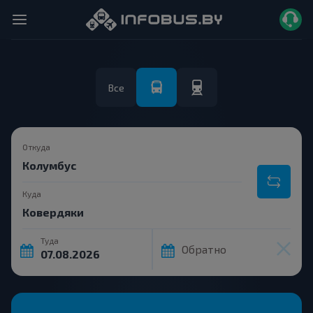
Все
Откуда
Куда
Туда
Обратно