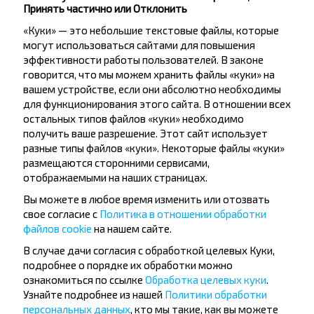
Принять частично или Отклонить
«Куки» — это небольшие текстовые файлы, которые
могут использоваться сайтами для повышения
эффективности работы пользователей. В законе
говорится, что мы можем хранить файлы «куки» на
Хотите
вашем устройстве, если они абсолютно необходимы
для функционирования этого сайта. В отношении всех
путешествовать
остальных типов файлов «куки» необходимо
получить ваше разрешение. Этот сайт использует
дешевле?
разные типы файлов «куки». Некоторые файлы «куки»
размещаются сторонними сервисами,
Не пропусти специальные акции, скидки и
отображаемыми на наших страницах.
другие интересные предложения INFOBUS.
Вы можете в любое время изменить или отозвать
Подпишись на получение новостей и
свое согласие с
Политика в отношении обработки
путешествуй с нами дешевле!
файлов cookie
на нашем сайте.
В случае дачи согласия с обработкой целевых Куки,
подробнее о порядке их обработки можно
ознакомиться по ссылке
Обработка целевых куки
.
Узнайте подробнее из нашей
Политики обработки
Подписаться
персональных данных
, кто мы такие, как вы можете