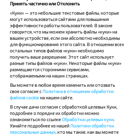
Принять частично или Отклонить
«Куки» — это небольшие текстовые файлы, которые
могут использоваться сайтами для повышения
эффективности работы пользователей. В законе
говорится, что мы можем хранить файлы «куки» на
Хотите
вашем устройстве, если они абсолютно необходимы
для функционирования этого сайта. В отношении всех
путешествовать
остальных типов файлов «куки» необходимо
получить ваше разрешение. Этот сайт использует
дешевле?
разные типы файлов «куки». Некоторые файлы «куки»
размещаются сторонними сервисами,
Не пропусти специальные акции, скидки и
отображаемыми на наших страницах.
другие интересные предложения INFOBUS.
Вы можете в любое время изменить или отозвать
Подпишись на получение новостей и
свое согласие с
Политика в отношении обработки
путешествуй с нами дешевле!
файлов cookie
на нашем сайте.
В случае дачи согласия с обработкой целевых Куки,
подробнее о порядке их обработки можно
ознакомиться по ссылке
Обработка целевых куки
.
Узнайте подробнее из нашей
Политики обработки
Подписаться
персональных данных
, кто мы такие, как вы можете