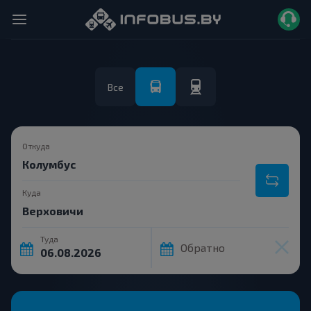
Все
Откуда
Куда
Туда
Обратно