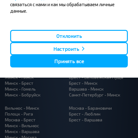
связаться с нами и как мы обрабатываем личные
данные.
Отклонить
Популярные автобусные
Настроить
направления
Орша - Могилёв
Минск - Барановичи
Принять все
Минск - Несвиж
Гомель - Минск
Минск - Могилёв
Брест - Тересполь
Минск - Пинск
Брест - Беловежская Пуща
Минск - Брест
Брест - Минск
Минск - Гомель
Варшава - Минск
Минск - Бобруйск
Санкт-Петербург - Минск
Вильнюс - Минск
Москва - Барановичи
Полоцк - Рига
Брест - Люблин
Москва - Брест
Брест - Варшава
Минск - Вильнюс
Минск - Варшава
Минск - Москва