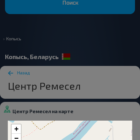
Поиск
Копысь
Копысь, Беларусь
Назад
Центр Ремесел
Центр Ремесел на карте
+
−