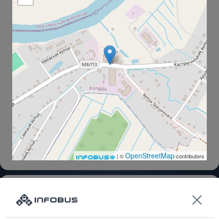
OpenStreetMap
| ©
contributors
Копысь
Копысь-1