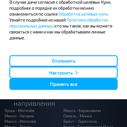
В случае дачи согласия с обработкой целевых Куки,
другие интересные предложения INFOBUS.
подробнее о порядке их обработки можно
Подпишись на получение новостей и
ознакомиться по ссылке
Обработка целевых куки
.
путешествуй с нами дешевле!
Узнайте подробнее из нашей
Политики обработки
персональных данных
, кто мы такие, как вы можете
связаться с нами и как мы обрабатываем личные
данные.
Подписаться
Отклонить
Настроить
Принять все
Популярные автобусные
направления
Орша - Могилёв
Минск - Барановичи
Минск - Несвиж
Гомель - Минск
Минск - Могилёв
Брест - Тересполь
Минск - Пинск
Брест - Беловежская Пуща