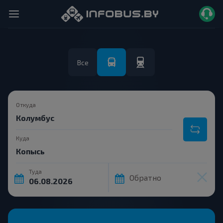
Все
Откуда
Куда
Туда
Обратно