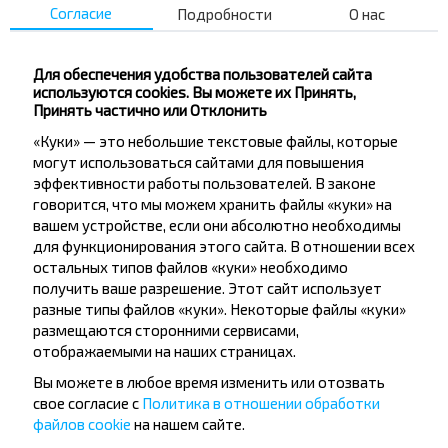
Больница
Согласие
Подробности
О нас
Больничная ул.
Ленинская ул.
Для обеспечения удобства пользователей сайта
Микитинская ул.
используются cookies. Вы можете их Принять,
Принять частично или Отклонить
Петровский Вал
«Куки» — это небольшие текстовые файлы, которые
Центр Ремесел
могут использоваться сайтами для повышения
Кафельный завод
эффективности работы пользователей. В законе
говорится, что мы можем хранить файлы «куки» на
вашем устройстве, если они абсолютно необходимы
для функционирования этого сайта. В отношении всех
остальных типов файлов «куки» необходимо
получить ваше разрешение. Этот сайт использует
разные типы файлов «куки». Некоторые файлы «куки»
Хотите
размещаются сторонними сервисами,
отображаемыми на наших страницах.
путешествовать
Вы можете в любое время изменить или отозвать
дешевле?
свое согласие с
Политика в отношении обработки
файлов cookie
на нашем сайте.
Не пропусти специальные акции, скидки и