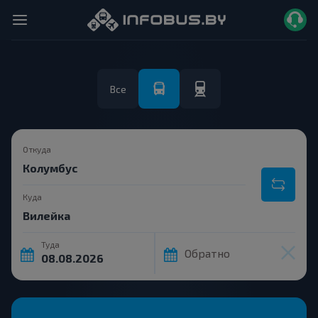
Все
Откуда
Куда
Туда
Обратно