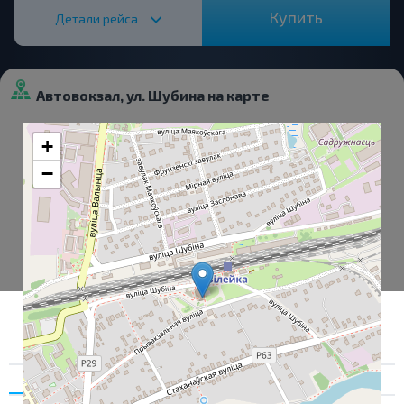
Купить
Детали рейса
Автовокзал, ул. Шубина на карте
+
−
Согласие
Подробности
О нас