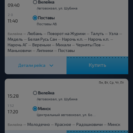
Вилейка
09:40
Автовокзал, ул. Шубина
2 0
Поставы
11:40
Поставы АВ
Любань
Поворот на Журихи
Талуть
Узла
Вилейка
—
—
—
—
—
Мядель
Белая Русь Сан
Нарочь к.п.
Нарочь к.п.
—
—
—
—
Нарочь АГ
Вереньки
Михали
Черняты Пов
—
—
—
—
Маньковичи
Липники
Поставы
—
—
Купить
Детали рейса
Пн, Вт, Ср, Чт, Пт
Вилейка
15:28
Автовокзал, ул. Шубина
1 52
Минск
17:20
Центральный автовокзал, ул. Бобруйская 6
Молодечно
Красное
Радошковичи
Минск
Вилейка
—
—
—
—