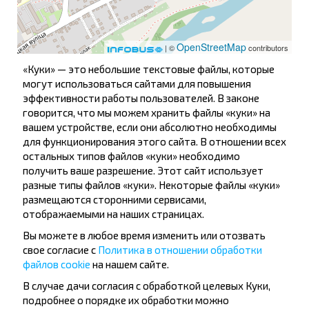
Для обеспечения удобства пользователей сайта
используются cookies. Вы можете их Принять,
OpenStreetMap
Принять частично или Отклонить
| ©
contributors
«Куки» — это небольшие текстовые файлы, которые
могут использоваться сайтами для повышения
эффективности работы пользователей. В законе
Автовокзал, ул. Шубина
говорится, что мы можем хранить файлы «куки» на
Ставки
вашем устройстве, если они абсолютно необходимы
Сморгонская
для функционирования этого сайта. В отношении всех
остальных типов файлов «куки» необходимо
Дубовка
получить ваше разрешение. Этот сайт использует
Поликлиника
разные типы файлов «куки». Некоторые файлы «куки»
ул. Волынца
размещаются сторонними сервисами,
отображаемыми на наших страницах.
Райбольница
Школа №3
Вы можете в любое время изменить или отозвать
свое согласие с
Политика в отношении обработки
Аптека №118
файлов cookie
на нашем сайте.
Зенит
В случае дачи согласия с обработкой целевых Куки,
Сатурн ЦФОР
подробнее о порядке их обработки можно