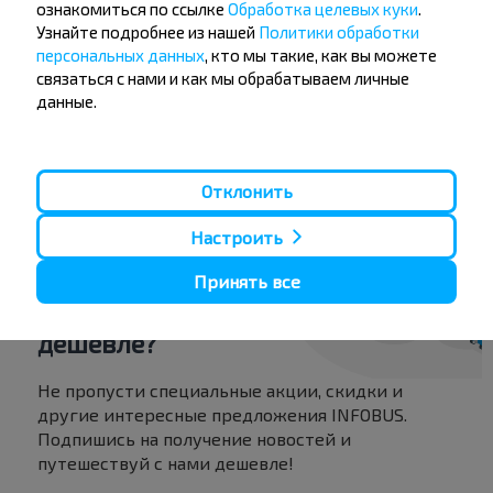
Рынок
ознакомиться по ссылке
Обработка целевых куки
.
Узнайте подробнее из нашей
Политики обработки
Милиция
персональных данных
, кто мы такие, как вы можете
Дом Быта
связаться с нами и как мы обрабатываем личные
Узел Связи
данные.
Отклонить
Настроить
Хотите
Принять все
путешествовать
дешевле?
Не пропусти специальные акции, скидки и
другие интересные предложения INFOBUS.
Подпишись на получение новостей и
путешествуй с нами дешевле!