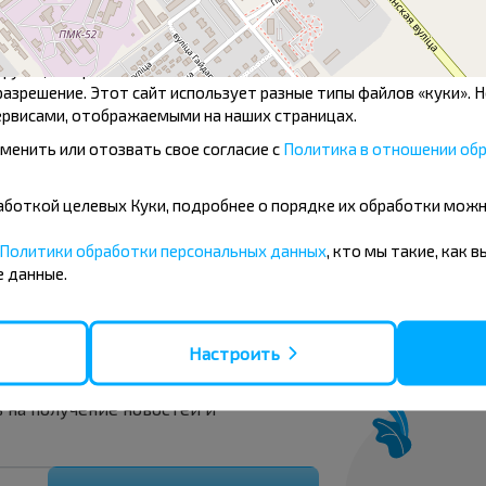
кстовые файлы, которые могут использоваться сайтами для по
оне говорится, что мы можем хранить файлы «куки» на вашем у
ункционирования этого сайта. В отношении всех остальных ти
азрешение. Этот сайт использует разные типы файлов «куки». 
рвисами, отображаемыми на наших страницах.
менить или отозвать свое согласие с
Политика в отношении обр
Октябрьская ул.
бработкой целевых Куки, подробнее о порядке их обработки мож
Политики обработки персональных данных
, кто мы такие, как 
 данные.
вовать дешевле?
Настроить
скидки и другие интересные
 на получение новостей и