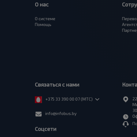
О нас
Сотр
О системе
Перево
Помощь
Агентс
Партне
Связаться с нами
Конт
22
+375 33 390 00 07 (МТС)
Ми
30
info@infobus.by
Оф
П
Соцсети