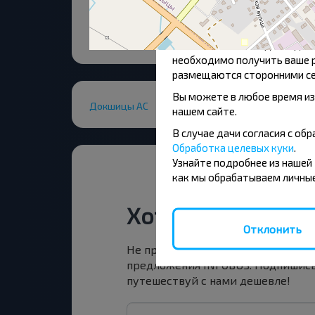
«Куки» — это небольшие те
работы пользователей. В зак
абсолютно необходимы для ф
необходимо получить ваше р
размещаются сторонними се
Вы можете в любое время из
Докшицы АС
нашем сайте.
В случае дачи согласия с о
Обработка целевых куки
.
Узнайте подробнее из нашей
как мы обрабатываем личные
Хотите путешест
Отклонить
Не пропусти специальные акции, 
предложения INFOBUS. Подпишись
путешествуй с нами дешевле!