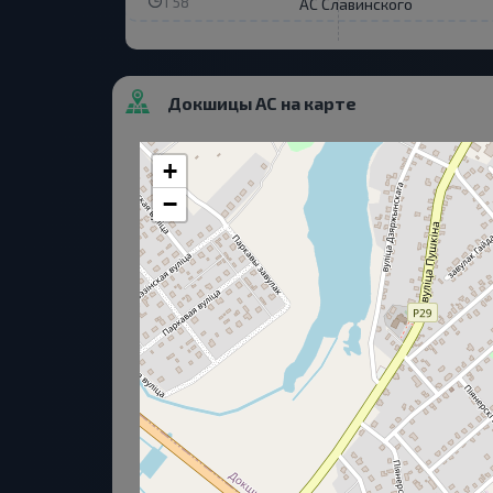
1 58
АС Славинского
Докшицы АС на карте
+
−
Согласие
Для обеспечения удобства п
Отклонить