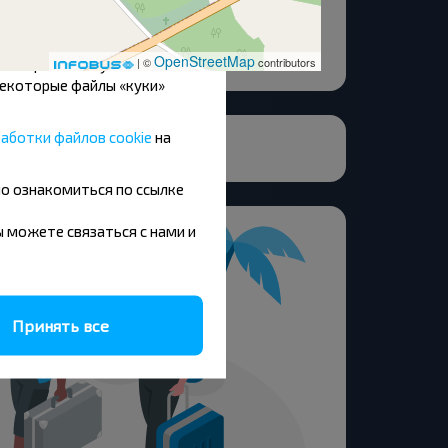
вышения эффективности
стройстве, если они
OpenStreetMap
пов файлов «куки»
| ©
contributors
Некоторые файлы «куки»
аботки файлов cookie
на
но ознакомиться по ссылке
вы можете связаться с нами и
Принять все