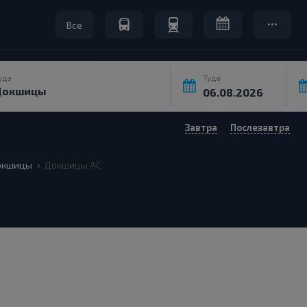
Все
уда
Туда
Завтра
Послезавтра
окшицы
Докшицы АС