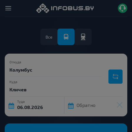
Все
Откуда
Куда
Туда
Обратно