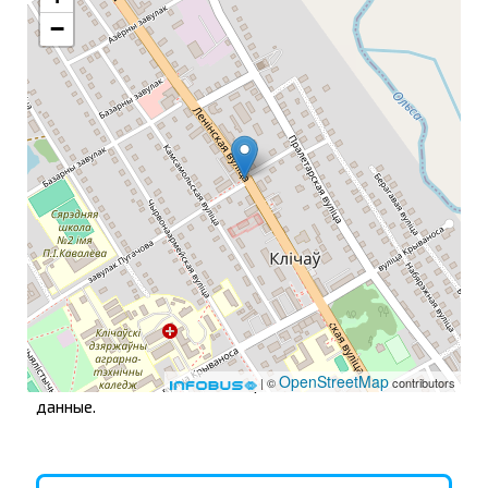
вашем устройстве, если они абсолютно необходимы
−
для функционирования этого сайта. В отношении всех
остальных типов файлов «куки» необходимо
получить ваше разрешение. Этот сайт использует
разные типы файлов «куки». Некоторые файлы «куки»
размещаются сторонними сервисами,
отображаемыми на наших страницах.
Вы можете в любое время изменить или отозвать
свое согласие с
Политика в отношении обработки
файлов cookie
на нашем сайте.
В случае дачи согласия с обработкой целевых Куки,
подробнее о порядке их обработки можно
ознакомиться по ссылке
Обработка целевых куки
.
Узнайте подробнее из нашей
Политики обработки
персональных данных
, кто мы такие, как вы можете
OpenStreetMap
связаться с нами и как мы обрабатываем личные
| ©
contributors
данные.
Кличев АС