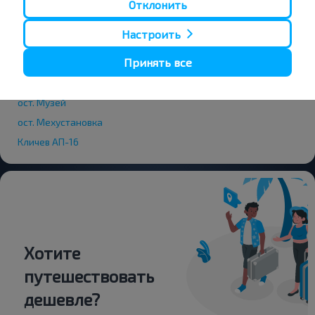
Отклонить
ост.Автопарк
ост. Почта
Настроить
ост. Больница
Принять все
ост.Универсам
ост. Школа
ост. Музей
ост. Мехустановка
Кличев АП-16
Хотите
путешествовать
дешевле?