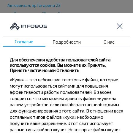
Автовокзал, пр.Гагарина 22
ул. Плехановская 65, ст.м. Спортивная
пр. Победы 62 ТЦ "Алексеевский"
Ж/Д вокзал
Автовокзал, Московский проспект 299-А (ст.м.
Согласие
Подробности
О нас
Пролетарская)
Станция метро, "Холодная гора"
eл. Плехановская 65, стадион "Металлист"
Для обеспечения удобства пользователей сайта
используются cookies. Вы можете их Принять,
«Макдональдс» (ул. Полтавский Шлях 57)
Принять частично или Отклонить
Автостанция, «Привокзальная» (Южный вокзал,
«Куки» — это небольшие текстовые файлы, которые
ул.Котляра11)
могут использоваться сайтами для повышения
АС-2, ул. Суздальские ряды 12
эффективности работы пользователей. В законе
Автовокзал №4, Белгородское шоссе 8
говорится, что мы можем хранить файлы «куки» на
вашем устройстве, если они абсолютно необходимы
ул. Науки, 9-Б, станция метро "Научная", McDonald's
для функционирования этого сайта. В отношении всех
Станция метро "Исторический музей"
остальных типов файлов «куки» необходимо
Автобусная остановка, пр-т Людвига Свободы 30, ст. метро
получить ваше разрешение. Этот сайт использует
"Олексеевская", маг. "Сильпо"
разные типы файлов «куки». Некоторые файлы «куки»