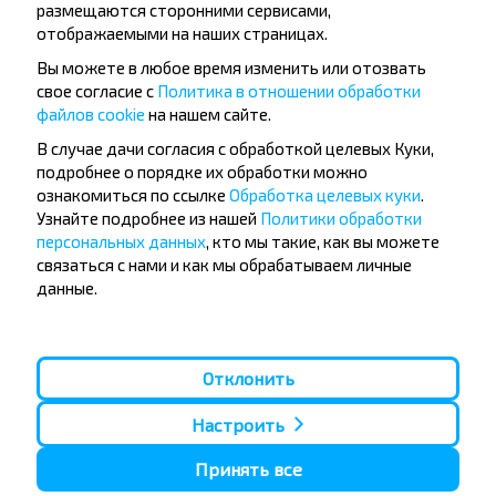
размещаются сторонними сервисами,
отображаемыми на наших страницах.
Вы можете в любое время изменить или отозвать
свое согласие с
Политика в отношении обработки
файлов cookie
на нашем сайте.
Хотите
В случае дачи согласия с обработкой целевых Куки,
подробнее о порядке их обработки можно
путешествовать
ознакомиться по ссылке
Обработка целевых куки
.
дешевле?
Узнайте подробнее из нашей
Политики обработки
персональных данных
, кто мы такие, как вы можете
связаться с нами и как мы обрабатываем личные
Не пропусти специальные акции, скидки и
данные.
другие интересные предложения INFOBUS.
Подпишись на получение новостей и
путешествуй с нами дешевле!
Отклонить
Настроить
Принять все
Подписаться