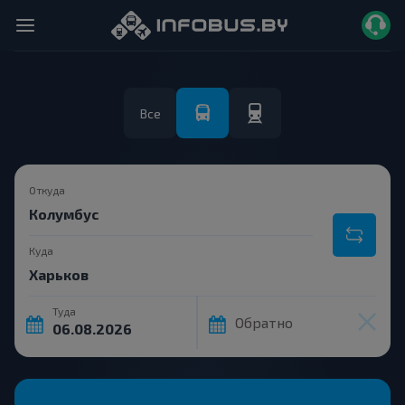
Все
Откуда
Куда
Туда
Обратно