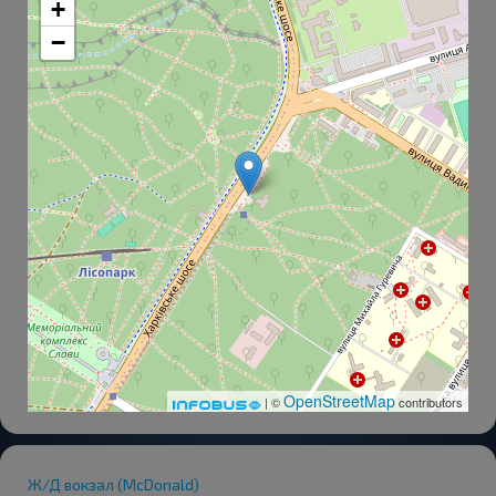
+
−
OpenStreetMap
| ©
contributors
Ж/Д вокзал (McDonald)