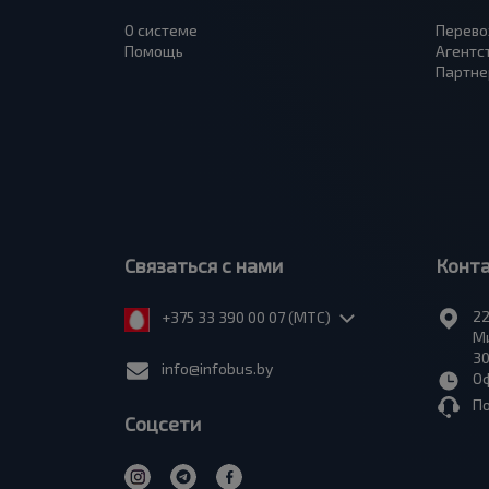
О системе
Перево
Помощь
Агентс
Партне
Связаться с нами
Конт
22
+375 33 390 00 07 (МТС)
Ми
30
info@infobus.by
Оф
П
Соцсети