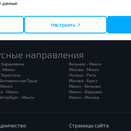
 данные.
Настроить
усные направления
- Барановичи
Вильнюс - Минск
 - Минск
Москва - Минск
 Тересполь
Полоцк - Рига
- Беловежская Пуща
Москва - Брест
- Минск
Минск - Вильнюс
а - Минск
Минск - Варшава
Петербург - Минск
Минск - Москва
удничество
Страницы сайта