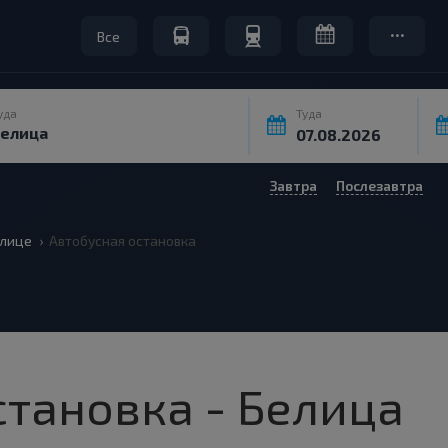
Все
уда
Туда
Завтра
Послезавтра
лице
Автобусная остановка
становка - Белица