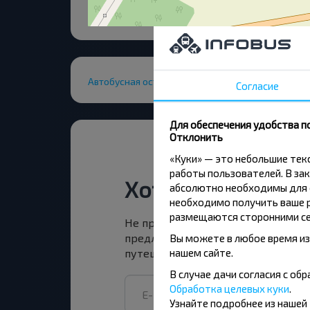
Автобусная остановка
Согласие
Для обеспечения удобства п
Отклонить
«Куки» — это небольшие те
работы пользователей. В зак
Хотите путешест
абсолютно необходимы для ф
необходимо получить ваше р
размещаются сторонними се
Не пропусти специальные акции, 
предложения INFOBUS. Подпишись
Вы можете в любое время из
нашем сайте.
путешествуй с нами дешевле!
В случае дачи согласия с о
Обработка целевых куки
.
Узнайте подробнее из нашей