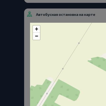
Автобусная остановка на карте
+
−