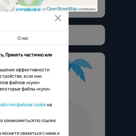
OpenStreetMap
| ©
contributors
О нас
ь, Принять частично или
вышения эффективности
стройстве, если они
пов файлов «куки»
Некоторые файлы «куки»
аботки файлов cookie
на
но ознакомиться по ссылке
вы можете связаться с нами и