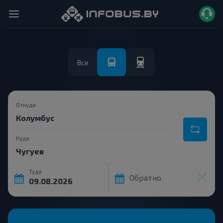
Все
Откуда
Куда
Туда
Обратно