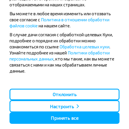
отображаемыми на наших страницах.
Вы можете в любое время изменить или отозвать
свое согласие с
Политика в отношении обработки
файлов cookie
на нашем сайте.
Популярные автобусные
В случае дачи согласия с обработкой целевых Куки,
направления
подробнее о порядке их обработки можно
ознакомиться по ссылке
Обработка целевых куки
.
Орша - Могилёв
Минск - Барановичи
Узнайте подробнее из нашей
Политики обработки
Минск - Несвиж
Гомель - Минск
персональных данных
, кто мы такие, как вы можете
Минск - Могилёв
Брест - Тересполь
связаться с нами и как мы обрабатываем личные
Минск - Пинск
Брест - Беловежская Пуща
Минск - Брест
Брест - Минск
данные.
Минск - Гомель
Варшава - Минск
Минск - Бобруйск
Санкт-Петербург - Минск
Вильнюс - Минск
Москва - Барановичи
Отклонить
Полоцк - Рига
Брест - Люблин
Москва - Брест
Брест - Варшава
Настроить
Минск - Вильнюс
Минск - Варшава
Принять все
Минск - Москва