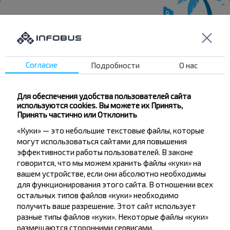
Хотите
Согласие
Подробности
О нас
путешествовать
дешевле?
Для обеспечения удобства пользователей сайта
используются cookies. Вы можете их Принять,
Не пропусти специальные акции, скидки и
Принять частично или Отклонить
другие интересные предложения INFOBUS.
«Куки» — это небольшие текстовые файлы, которые
Подпишись на получение новостей и
могут использоваться сайтами для повышения
путешествуй с нами дешевле!
эффективности работы пользователей. В законе
говорится, что мы можем хранить файлы «куки» на
вашем устройстве, если они абсолютно необходимы
для функционирования этого сайта. В отношении всех
остальных типов файлов «куки» необходимо
Подписаться
получить ваше разрешение. Этот сайт использует
разные типы файлов «куки». Некоторые файлы «куки»
размещаются сторонними сервисами,