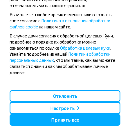
отображаемыми на наших страницах.
Вы можете в любое время изменить или отозвать
свое согласие с
Политика в отношении обработки
файлов cookie
на нашем сайте.
Популярные автобусные
В случае дачи согласия с обработкой целевых Куки,
направления
подробнее о порядке их обработки можно
ознакомиться по ссылке
Обработка целевых куки
.
Орша - Могилёв
Минск - Барановичи
Узнайте подробнее из нашей
Политики обработки
Минск - Несвиж
Гомель - Минск
персональных данных
, кто мы такие, как вы можете
Минск - Могилёв
Брест - Тересполь
связаться с нами и как мы обрабатываем личные
Минск - Пинск
Брест - Беловежская Пуща
данные.
Минск - Брест
Брест - Минск
Минск - Гомель
Варшава - Минск
Минск - Бобруйск
Санкт-Петербург - Минск
Отклонить
Вильнюс - Минск
Москва - Барановичи
Полоцк - Рига
Брест - Люблин
Москва - Брест
Брест - Варшава
Настроить
Минск - Вильнюс
Минск - Варшава
Принять все
Минск - Москва