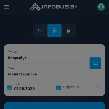
Все
Откуда
Куда
Туда
Обратно