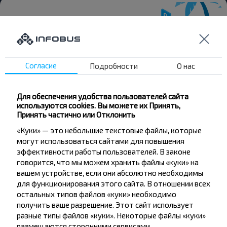
Хотите
Согласие
Подробности
О нас
путешествовать
дешевле?
Для обеспечения удобства пользователей сайта
используются cookies. Вы можете их Принять,
Не пропусти специальные акции, скидки и
Принять частично или Отклонить
другие интересные предложения INFOBUS.
«Куки» — это небольшие текстовые файлы, которые
Подпишись на получение новостей и
могут использоваться сайтами для повышения
путешествуй с нами дешевле!
эффективности работы пользователей. В законе
говорится, что мы можем хранить файлы «куки» на
вашем устройстве, если они абсолютно необходимы
для функционирования этого сайта. В отношении всех
остальных типов файлов «куки» необходимо
Подписаться
получить ваше разрешение. Этот сайт использует
разные типы файлов «куки». Некоторые файлы «куки»
размещаются сторонними сервисами,