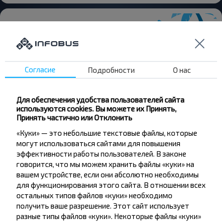
Хотите
Согласие
Подробности
О нас
путешествовать
дешевле?
Для обеспечения удобства пользователей сайта
используются cookies. Вы можете их Принять,
Принять частично или Отклонить
Не пропусти специальные акции, скидки и
другие интересные предложения INFOBUS.
«Куки» — это небольшие текстовые файлы, которые
Подпишись на получение новостей и
могут использоваться сайтами для повышения
путешествуй с нами дешевле!
эффективности работы пользователей. В законе
говорится, что мы можем хранить файлы «куки» на
вашем устройстве, если они абсолютно необходимы
для функционирования этого сайта. В отношении всех
остальных типов файлов «куки» необходимо
получить ваше разрешение. Этот сайт использует
Подписаться
разные типы файлов «куки». Некоторые файлы «куки»