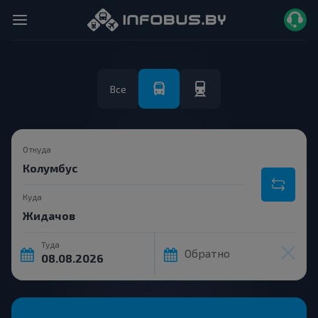
Все
Откуда
Куда
Туда
Обратно