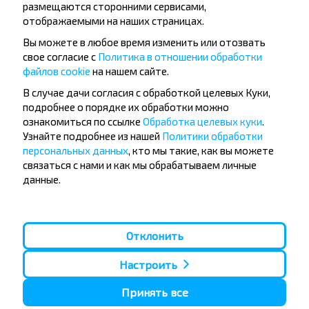
размещаются сторонними сервисами,
отображаемыми на наших страницах.
Вы можете в любое время изменить или отозвать
свое согласие с
Политика в отношении обработки
файлов cookie
на нашем сайте.
Популярные автобусные
В случае дачи согласия с обработкой целевых Куки,
подробнее о порядке их обработки можно
направления
ознакомиться по ссылке
Обработка целевых куки
.
Орша - Могилёв
Минск - Барановичи
Узнайте подробнее из нашей
Политики обработки
Минск - Несвиж
Гомель - Минск
персональных данных
, кто мы такие, как вы можете
Минск - Могилёв
Брест - Тересполь
связаться с нами и как мы обрабатываем личные
Минск - Пинск
Брест - Беловежская Пуща
данные.
Минск - Брест
Брест - Минск
Минск - Гомель
Варшава - Минск
Минск - Бобруйск
Санкт-Петербург - Минск
Отклонить
Вильнюс - Минск
Москва - Барановичи
Полоцк - Рига
Брест - Люблин
Настроить
Москва - Брест
Брест - Варшава
Минск - Вильнюс
Принять все
Минск - Варшава
Минск - Москва