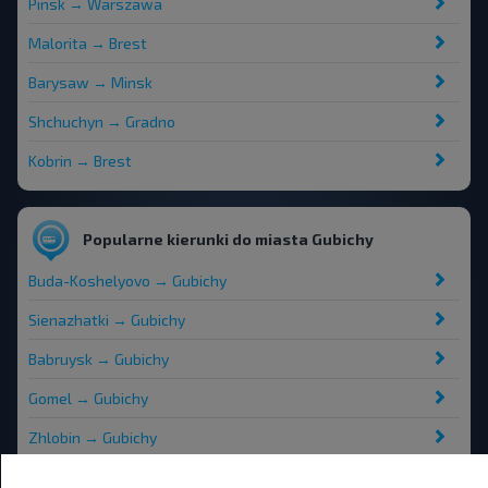
Pinsk → Warszawa
Malorita → Brest
Barysaw → Minsk
Shchuchyn → Gradno
Kobrin → Brest
Popularne kierunki do miasta Gubichy
Buda-Koshelyovo → Gubichy
Sienazhatki → Gubichy
Babruysk → Gubichy
Gomel → Gubichy
Zhlobin → Gubichy
Krivsk, Buda-Koshelevskiy r-n GOMELSKAYA OBL. → Gubichy