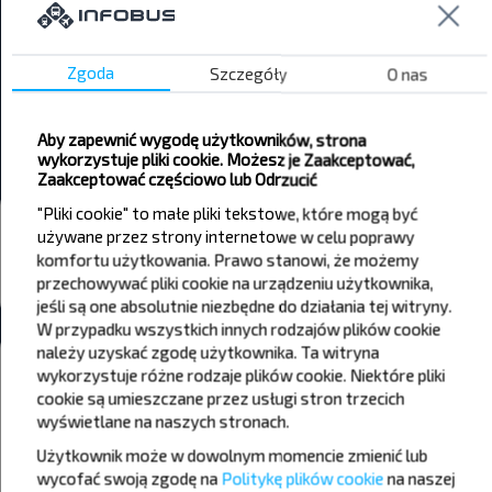
Kavali → Gubichy
Nov Vostraw → Gubichy
Zgoda
Szczegóły
O nas
Bielica → Gubichy
Aby zapewnić wygodę użytkowników, strona
Rahachow → Gubichy
wykorzystuje pliki cookie. Możesz je Zaakceptować,
Zaakceptować częściowo lub Odrzucić
"Pliki cookie" to małe pliki tekstowe, które mogą być
Dworce i przystanki autobusowe
używane przez strony internetowe w celu poprawy
komfortu użytkowania. Prawo stanowi, że możemy
Губичи
przechowywać pliki cookie na urządzeniu użytkownika,
Wszystkie dworce Gubichy
jeśli są one absolutnie niezbędne do działania tej witryny.
W przypadku wszystkich innych rodzajów plików cookie
należy uzyskać zgodę użytkownika. Ta witryna
Pogoda
wykorzystuje różne rodzaje plików cookie. Niektóre pliki
cookie są umieszczane przez usługi stron trzecich
11
12
13
wyświetlane na naszych stronach.
+20°C
+15°C
+16°C
Użytkownik może w dowolnym momencie zmienić lub
Rano
Rano
wycofać swoją zgodę na
Politykę plików cookie
na naszej