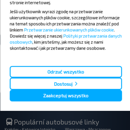
stronie internetowej
.
+21°C
+21°C
+22°C
Dzień
Dzień
Jeśli użytkownik wyrazi zgodę na przetwarzanie
ukierunkowanych plików cookie, szczegółowe informacje
+18°C
+14°C
+17°C
Wieczór
Wieczór
na temat sposobu ich przetwarzania można znaleźć pod
linkiem
Przetwarzanie ukierunkowanych plików cookie
.
Dowiedz się więcej z naszej
Polityki przetwarzania danych
osobowych
, kim jesteśmy, jak możesz się z nami
Chcesz podróżować taniej?
skontaktować i jak przetwarzamy dane osobowe.
Nie przegap promocji, zniżek i innych ciekawych ofert od serwisu
INFOBUS. Zapisz się do newslettera i podróżuj z nami jeszcze taniej!
Odrzuć wszystko
Dostosuj
Zapisz się
Zaakceptuj wszystko
Populární autobusové linky
Kraków - Katowice lotnisko
Warszawa - Mszczonow