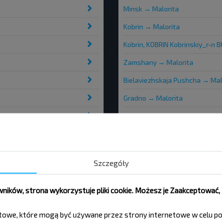
Minsk → Malorita
Kobrin → Malorita
Kobrin, KOBRIN Kobrinskiy_r-n
Zamshany → Malorita
Bielaviezhskaja Pushcha → Mal
Gradno → Malorita
Pinsk → Malorita
Pruzhany → Malorita
Kamieniec → Malorita
Szczegóły
ików, strona wykorzystuje pliki cookie. Możesz je Zaakceptować
Радужная
tekstowe, które mogą być używane przez strony internetowe w celu