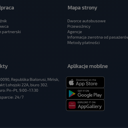
praca
Mapa strony
źnik
Dworce autobusowe
awca
Przewoźnicy
 partnerski
Agencje
Informacja zwrotna od pasażeró
Metody płatności
kty
Aplikacje mobilne
0090, Republika Białorusi, Mińsk,
akt Łohojski 22A, biuro 302.
uro: Pn–Pt, 9:00–17:30
parcie: 24/7