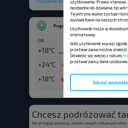
Подсобное Хозяйство
użytkowania. Prawo stanowi, ż
niezbędne do działania tej wi
Ta witryna wykorzystuje różne 
wyświetlane na naszych stron
Pogoda
Użytkownik może w dowolnym
internetowej
.
08
09
Jeśli użytkownik wyrazi zgod
+18°C
+18°C
przetwarzania można znaleźć 
Rano
Dowiedz się więcej z naszej
Po
przetwarzamy dane osobowe
+24°C
+26°C
Dzień
+18°C
+20°C
Wieczór
Odrzuć wszystk
Chcesz podróżować tan
Nie przegap promocji, zniżek i innych ciekawych ofer