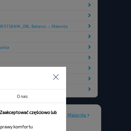
 BRESTSKAYA_OBL. Belarus → Malorita
orita
O nas
, Zaakceptować częściowo lub
Wszystkie dworce Malorita
 poprawy komfortu