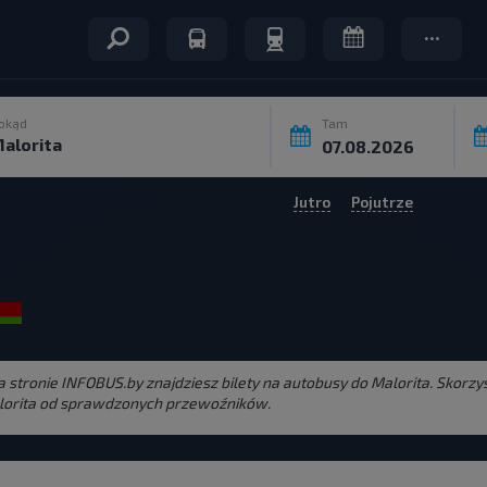
okąd
Tam
Jutro
Pojutrze
Na stronie INFOBUS.by znajdziesz bilety na autobusy do Malorita. Skor
alorita od sprawdzonych przewoźników.