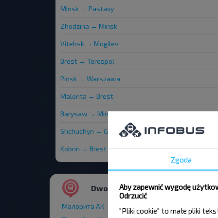
Minsk → Pastavy
Zhodzina → Minsk
Vitebsk → Mogilev
Brest → Terespol
Pinsk → Warszawa
Malorita → Brest
Barysaw → Minsk
Shchuchyn → Gradno
Kobrin → Brest
Zgoda
Aby zapewnić wygodę użytkown
Dworce i przystanki autobusowe
Odrzucić
Малорита АК
"Pliki cookie" to małe pliki 