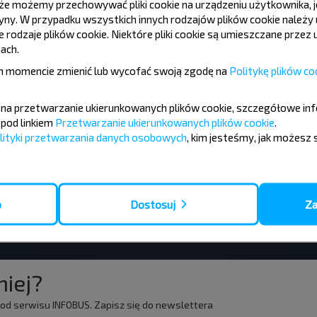
ПМК 20
e możemy przechowywać pliki cookie na urządzeniu użytkownika, je
tryny. W przypadku wszystkich innych rodzajów plików cookie należ
rodzaje plików cookie. Niektóre pliki cookie są umieszczane przez u
ach.
 momencie zmienić lub wycofać swoją zgodę na
Politykę plików co
10
11
ę na przetwarzanie ukierunkowanych plików cookie, szczegółowe in
+21°C
+20°C
pod linkiem
Przetwarzanie ukierunkowanych plików cookie
.
Rano
Rano
lityki przetwarzania danych osobowych
, kim jesteśmy, jak możesz 
.
+32°C
+26°C
Dzień
Dzień
+25°C
+19°C
Wieczór
Wieczór
o
Dostosuj
Za
iej?
t od serwisu INFOBUS. Zapisz się do newslettera