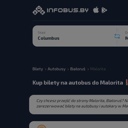
Skąd
D
Bilety
Autobusy
Białoruś
Malorita
Kup bilety na autobus do Malorita
Czy chcesz przejść do strony Malorita, Białoruś? 
zarezerwować bilety na autobusy i autokary w M