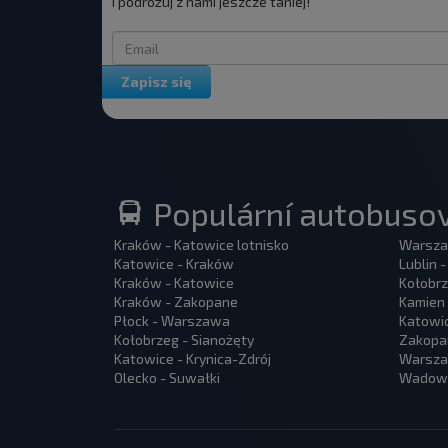
i podróżuj z nami jeszcze taniej!
Zapisz się
Populární autobusov
Kraków - Katowice lotnisko
Warsza
Katowice - Kraków
Lublin 
Kraków - Katowice
Kołobrz
Kraków - Zakopane
Kamien 
Płock - Warszawa
Katowi
Kołobrzeg - Sianożęty
Zakopa
Katowice - Krynica-Zdrój
Warszaw
Olecko - Suwałki
Wadowi