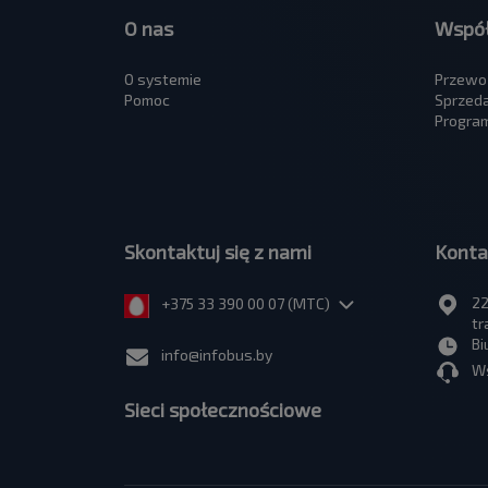
O nas
Współ
O systemie
Przewo
Pomoc
Sprzed
Program
Skontaktuj się z nami
Konta
22
+375 33 390 00 07 (МТС)
tr
Bi
info@infobus.by
Ws
Sieci społecznościowe