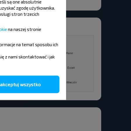
śli są one absolutnie
y uzyskać zgodę użytkownika.
sługi stron trzecich
okie
na naszej stronie
12
formacje na temat sposobu ich
+16°C
Rano
Rano
się z nami skontaktować i jak
+24°C
Dzień
Dzień
+18°C
Wieczór
Wieczór
akceptuj wszystko