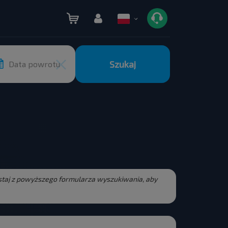
Szukaj
Data powrotu
zystaj z powyższego formularza wyszukiwania, aby