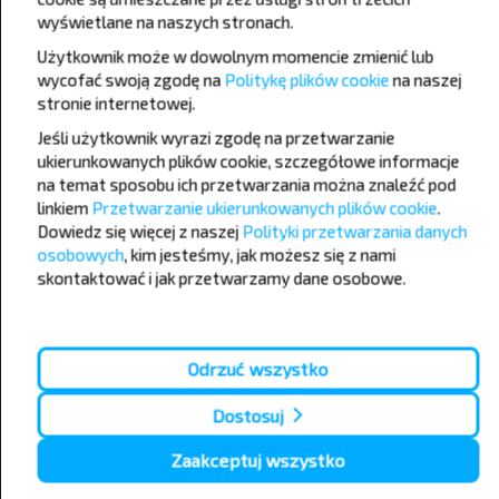
wyświetlane na naszych stronach.
Użytkownik może w dowolnym momencie zmienić lub
wycofać swoją zgodę na
Politykę plików cookie
na naszej
Populární autobusové linky
stronie internetowej
.
Kraków - Katowice lotnisko
Warszawa - Mszczonow
Jeśli użytkownik wyrazi zgodę na przetwarzanie
Katowice - Kraków
Lublin - Warszawa
ukierunkowanych plików cookie, szczegółowe informacje
Kraków - Katowice
Kołobrzeg - Niechorze
na temat sposobu ich przetwarzania można znaleźć pod
Kraków - Zakopane
Kamien Pomorski - Pobierowo
linkiem
Przetwarzanie ukierunkowanych plików cookie
.
Płock - Warszawa
Katowice - Zawoja
Dowiedz się więcej z naszej
Polityki przetwarzania danych
Kołobrzeg - Sianożęty
Zakopane - Kraków
osobowych
, kim jesteśmy, jak możesz się z nami
Katowice - Krynica-Zdrój
Warszawa - Iwonicz-Zdroj
Olecko - Suwałki
Wadowice - Katowice
skontaktować i jak przetwarzamy dane osobowe.
Warszawa - Lwów
Warszawa - Tarnopol
Lwów - Warszawa
Poznań - Mińsk
Warszawa - Mińsk
Lwów - Kraków
Odrzuć wszystko
Warszawa - Brześć
Kraków - Lwów
Gdańsk - Mińsk
Warszawa - Iwano-Frankiwsk
Dostosuj
Lublin - Brześć
Kraków - Mińsk
Zaakceptuj wszystko