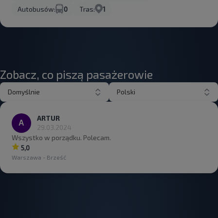
Autobusów:
0
Tras:
1
Zobacz, co piszą pasażerowie
Domyślnie
Polski
ARTUR
29.03.2024
Wszystko w porządku. Polecam.
5,0
Warszawa - Brześć