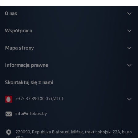
O nas
Współpraca
Mapa strony
Informacje prawne
Skontaktuj się z nami
+375 33 390 00 07 (МТС)
info@infobus.by
220090, Republika Białorusi, Mińsk, trakt Łohojski 22A, biuro
302.