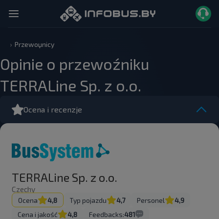
Przewoџnicy
Opinie o przewoźniku
TERRALine Sp. z o.o.
Ocena i recenzje
TERRALine Sp. z o.o.
Czechy
Ocena
4,8
Typ pojazdu
4,7
Personel
4,9
Cena i jakość
4,8
Feedbacks:
481