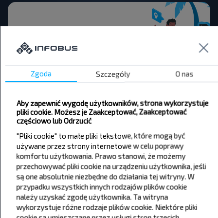
Chcesz
podróżować
Zgoda
Szczegóły
O nas
taniej?
Aby zapewnić wygodę użytkowników, strona wykorzystuje
Nie przegap promocji, zniżek i innych ciekawych
pliki cookie. Możesz je Zaakceptować, Zaakceptować
ofert od serwisu INFOBUS. Zapisz się do
częściowo lub Odrzucić
newslettera i podróżuj z nami jeszcze taniej!
"Pliki cookie" to małe pliki tekstowe, które mogą być
używane przez strony internetowe w celu poprawy
komfortu użytkowania. Prawo stanowi, że możemy
przechowywać pliki cookie na urządzeniu użytkownika, jeśli
są one absolutnie niezbędne do działania tej witryny. W
Zapisz się
przypadku wszystkich innych rodzajów plików cookie
należy uzyskać zgodę użytkownika. Ta witryna
wykorzystuje różne rodzaje plików cookie. Niektóre pliki
cookie są umieszczane przez usługi stron trzecich