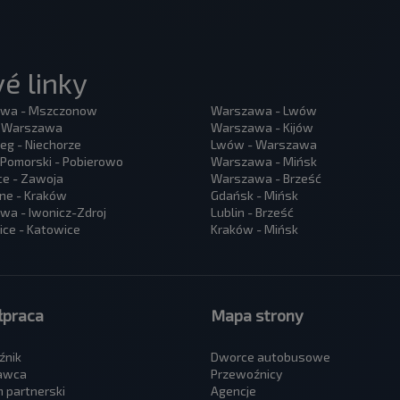
é linky
wa - Mszczonow
Warszawa - Lwów
- Warszawa
Warszawa - Kijów
eg - Niechorze
Lwów - Warszawa
Pomorski - Pobierowo
Warszawa - Mińsk
ce - Zawoja
Warszawa - Brześć
ne - Kraków
Gdańsk - Mińsk
a - Iwonicz-Zdroj
Lublin - Brześć
ce - Katowice
Kraków - Mińsk
praca
Mapa strony
źnik
Dworce autobusowe
awca
Przewoźnicy
 partnerski
Agencje