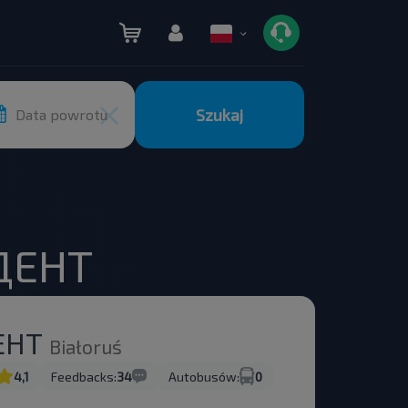
Szukaj
Data powrotu
ДЕНТ
ЕНТ
Białoruś
4,1
Feedbacks:
34
Autobusów:
0