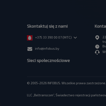
Skontaktuj się z nami
Konta
22
+375 33 390 00 07 (МТС)
tr
Bi
info@infobus.by
Ws
Sieci społecznościowe
© 2005-2026 INFOBUS. Wszelkie prawa zastrzeżone.
LLC „Beltranscom”, Świadectwo rejestracji państwow
1