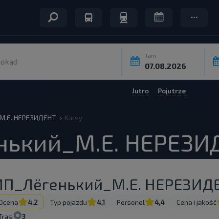
Tam
okąd
Jutro
Pojutrze
М.Е. НЕРЕЗИДЕНТ
Kursy
нький_М.Е. НЕРЕЗИ
ИП_Лёгенький_М.Е. НЕРЕЗИД
Ocena
4,2
Typ pojazdu
4,1
Personel
4,4
Cena i jakość
Tras:
3