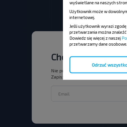
wyświetlane na naszych stron
Użytkownik może w dowolnym
internetowej
.
Jeśli użytkownik wyrazi zgod
przetwarzania można znaleźć 
Dowiedz się więcej z naszej
Po
przetwarzamy dane osobowe
Chcesz podróżowa
Odrzuć wszystk
Nie przegap promocji, zniżek i inny
Zapisz się do newslettera i podróżuj