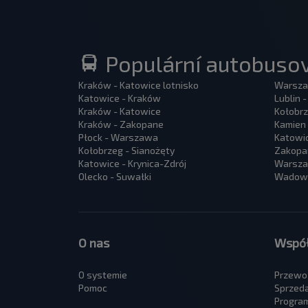
Populární autobusov
Kraków - Katowice lotnisko
Warsza
Katowice - Kraków
Lublin 
Kraków - Katowice
Kołobrz
Kraków - Zakopane
Kamien 
Płock - Warszawa
Katowi
Kołobrzeg - Sianożęty
Zakopa
Katowice - Krynica-Zdrój
Warszaw
Olecko - Suwałki
Wadowi
O nas
Współ
O systemie
Przewo
Pomoc
Sprzed
Program