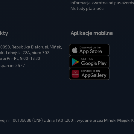
Informacja zwrotna od pasażeró
Metody płatności
kty
Aplikacje mobilne
0090, Republika Białorusi, Mińsk,
akt Łohojski 22A, biuro 302.
uro: Pn–Pt, 9:00–17:30
parcie: 24/7
ej nr 100136088 (UNP) z dnia 19.01.2001, wydane przez Miński Miejski