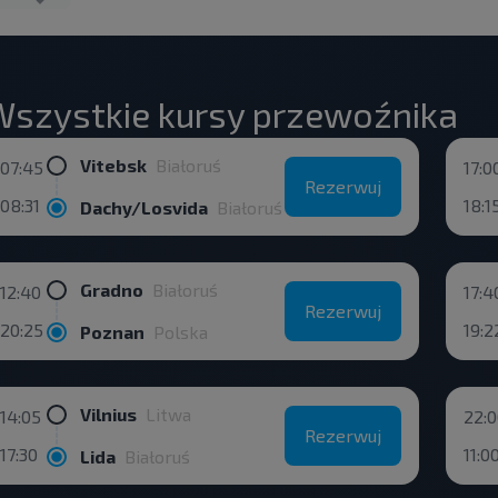
szystkie kursy przewoźnika
Vitebsk
Białoruś
07:45
17:0
Rezerwuj
08:31
18:1
Dachy/Losvida
Białoruś
Gradno
Białoruś
12:40
17:4
Rezerwuj
20:25
19:2
Poznan
Polska
Vilnius
Litwa
14:05
22:
Rezerwuj
17:30
11:0
Lida
Białoruś