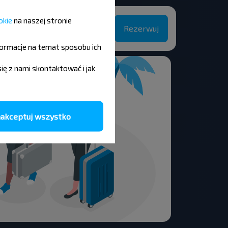
Gdansk
Polska
0
okie
na naszej stronie
Rezerwuj
55
oruś
Minsk
Białoruś
formacje na temat sposobu ich
się z nami skontaktować i jak
akceptuj wszystko