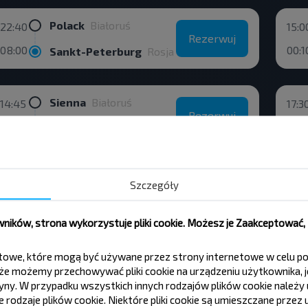
Polack
Białoruś
22:40
15:0
Rezerwuj
08:00
00:1
Sankt-Peterburg
Rosja
Sienna
Białoruś
14:45
17:3
Rezerwuj
16:00
19:0
Vitebsk
Białoruś
Polska
Warszawa airport Chopina
18:15
06:
Szczegóły
Rezerwuj
04:55
08:
Minsk
Białoruś
ików, strona wykorzystuje pliki cookie. Możesz je Zaakceptować
tekstowe, które mogą być używane przez strony internetowe w celu
Svatki
Białoruś
11:33
14:0
Rezerwuj
e możemy przechowywać pliki cookie na urządzeniu użytkownika, je
13:45
03:0
Minsk
Białoruś
tryny. W przypadku wszystkich innych rodzajów plików cookie należ
rodzaje plików cookie. Niektóre pliki cookie są umieszczane przez u