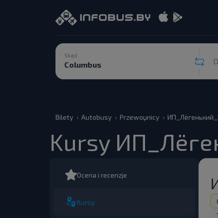
Skąd
D
Bilety
Autobusy
Przewoџnicy
ИП_Лёгенький_
Kursy ИП_Лёге
Ocena i recenzje
Kursy