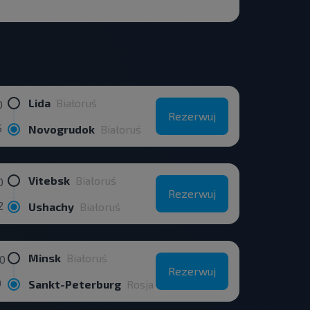
Lida
Białoruś
0
Rezerwuj
5
Novogrudok
Białoruś
Vitebsk
Białoruś
0
Rezerwuj
2
Ushachy
Białoruś
Minsk
Białoruś
00
Rezerwuj
0
Sankt-Peterburg
Rosja