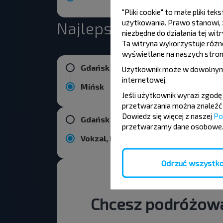
"Pliki cookie" to małe pliki 
użytkowania. Prawo stanowi, ż
Najlepsze kursy z Gda
niezbędne do działania tej wi
Ta witryna wykorzystuje różne 
wyświetlane na naszych stron
Gdańsk
Użytkownik może w dowolnym
internetowej
.
Mińsk
Jeśli użytkownik wyrazi zgod
przetwarzania można znaleźć 
Dowiedz się więcej z naszej
Po
Gdańsk
przetwarzamy dane osobowe
Vokzal, MINSK Belarus
Odrzuć wszystk
Chcesz podróżowa