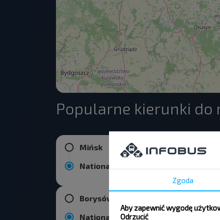
Popularne kierunki do 
Mińsk
National Airport Minsk
Zgoda
Borysów
Aby zapewnić wygodę użytkown
Odrzucić
National Airport Minsk