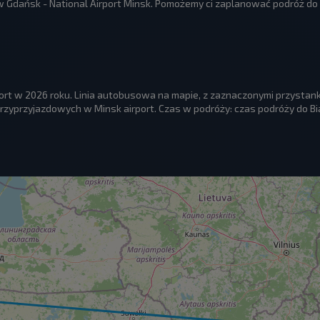
 Gdańsk - National Airport Minsk. Pomożemy ci zaplanować podróż do 
port w 2026 roku. Linia autobusowa na mapie, z zaznaczonymi przysta
zyprzyjazdowych w Minsk airport. Czas w podróży: czas podróży do Bia