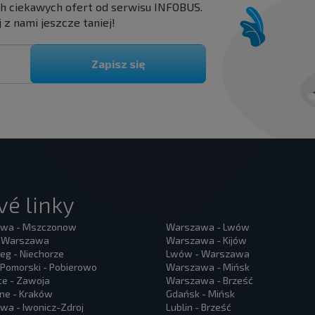
ch ciekawych ofert od serwisu INFOBUS.
 z nami jeszcze taniej!
Zapisz się
é linky
wa - Mszczonow
Warszawa - Lwów
- Warszawa
Warszawa - Kijów
eg - Niechorze
Lwów - Warszawa
Pomorski - Pobierowo
Warszawa - Mińsk
ce - Zawoja
Warszawa - Brześć
ne - Kraków
Gdańsk - Mińsk
a - Iwonicz-Zdroj
Lublin - Brześć