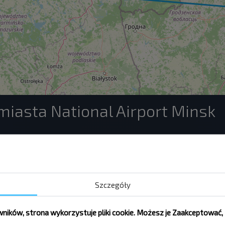
miasta National Airport Minsk
Rohaczów
Rezerwuj
National Airport Min
Szczegóły
Grodno
ików, strona wykorzystuje pliki cookie. Możesz je Zaakceptować
Rezerwuj
National Airport Min