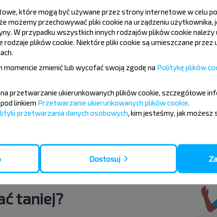
tekstowe, które mogą być używane przez strony internetowe w celu
e możemy przechowywać pliki cookie na urządzeniu użytkownika, je
nsk
tryny. W przypadku wszystkich innych rodzajów plików cookie należ
rodzaje plików cookie. Niektóre pliki cookie są umieszczane przez u
ach.
Gdańsk
 momencie zmienić lub wycofać swoją zgodę na
Politykę plików co
Rezerwuj
Wilno lotnisko
ę na przetwarzanie ukierunkowanych plików cookie, szczegółowe in
pod linkiem
Przetwarzanie ukierunkowanych plików cookie
.
lityki przetwarzania danych osobowych
, kim jesteśmy, jak możesz 
Gdańsk
.
Rezerwuj
Brześć
o
Dostosuj
Za
ć taniej?