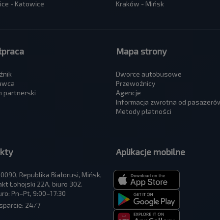
ce - Katowice
Kraków - Mińsk
praca
Mapa strony
źnik
Dworce autobusowe
awca
Przewoźnicy
 partnerski
Agencje
Informacja zwrotna od pasażeró
Metody płatności
kty
Aplikacje mobilne
0090, Republika Białorusi, Mińsk,
akt Łohojski 22A, biuro 302.
uro: Pn–Pt, 9:00–17:30
parcie: 24/7