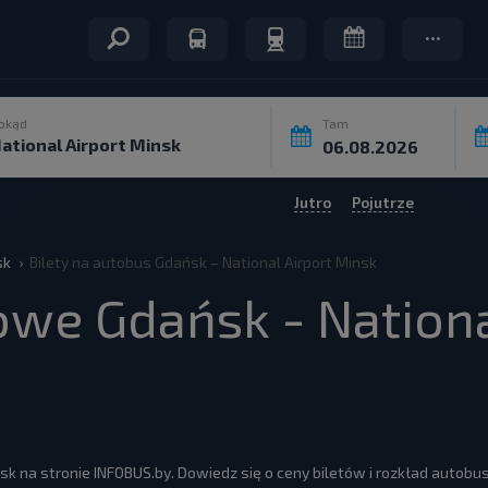
okąd
Tam
Jutro
Pojutrze
sk
Bilety na autobus Gdańsk – National Airport Minsk
owe Gdańsk - Nationa
sk na stronie INFOBUS.by. Dowiedz się o ceny biletów i rozkład autob