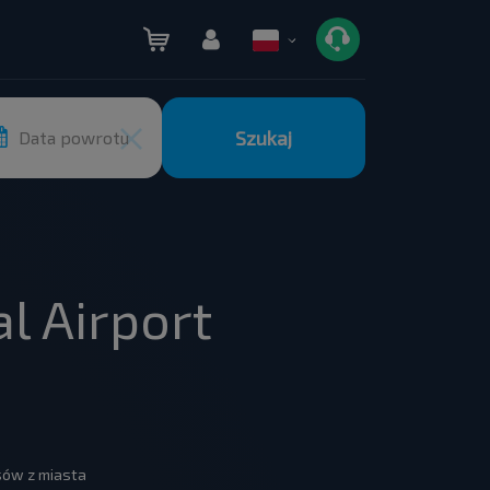
Szukaj
Data powrotu
l Airport
usów z miasta