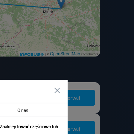
OpenStreetMap
| ©
contributors
Rezerwuj
sk
O nas
, Zaakceptować częściowo lub
Rezerwuj
sk