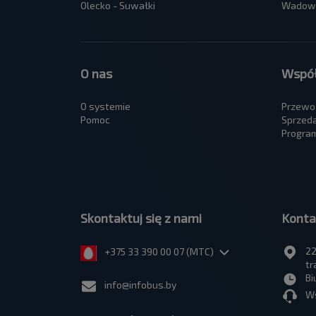
Olecko - Suwałki
Wadowi
O nas
Współ
O systemie
Przewo
Pomoc
Sprzed
Program
Skontaktuj się z nami
Konta
22
+375 33 390 00 07 (МТС)
tr
Bi
info@infobus.by
Ws