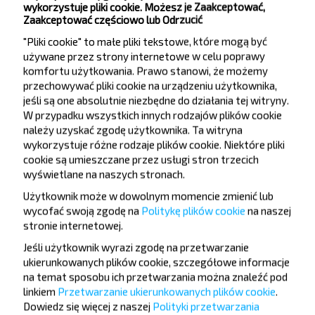
wykorzystuje pliki cookie. Możesz je Zaakceptować,
Pastavy
Zaakceptować częściowo lub Odrzucić
"Pliki cookie" to małe pliki tekstowe, które mogą być
Myadzyel
używane przez strony internetowe w celu poprawy
Rezerwuj
Pastavy
komfortu użytkowania. Prawo stanowi, że możemy
przechowywać pliki cookie na urządzeniu użytkownika,
Najlepsze kursy z Gdansk
jeśli są one absolutnie niezbędne do działania tej witryny.
W przypadku wszystkich innych rodzajów plików cookie
należy uzyskać zgodę użytkownika. Ta witryna
wykorzystuje różne rodzaje plików cookie. Niektóre pliki
Gdańsk
cookie są umieszczane przez usługi stron trzecich
Rezerwuj
wyświetlane na naszych stronach.
Mińsk
Użytkownik może w dowolnym momencie zmienić lub
wycofać swoją zgodę na
Politykę plików cookie
na naszej
Gdańsk
stronie internetowej
.
Rezerwuj
Mołodeczno
Jeśli użytkownik wyrazi zgodę na przetwarzanie
ukierunkowanych plików cookie, szczegółowe informacje
na temat sposobu ich przetwarzania można znaleźć pod
Gdańsk
linkiem
Przetwarzanie ukierunkowanych plików cookie
.
Rezerwuj
Dowiedz się więcej z naszej
Polityki przetwarzania
Myadzyel