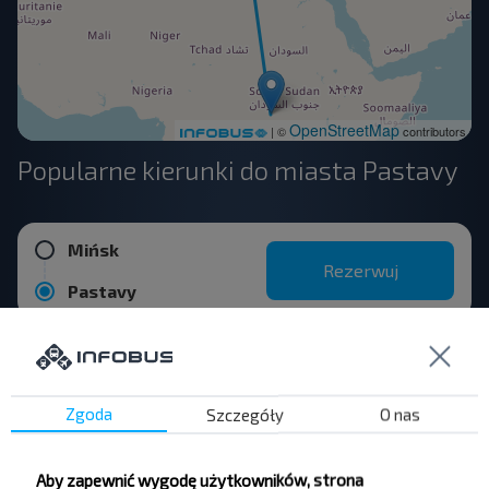
OpenStreetMap
| ©
contributors
Popularne kierunki do miasta Pastavy
Mińsk
Rezerwuj
Pastavy
Witebsk
Rezerwuj
Pastavy
Zgoda
Szczegóły
O nas
Mołodeczno
Aby zapewnić wygodę użytkowników, strona
Rezerwuj