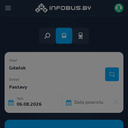
Skąd
Dokąd
Tam
Data powrotu