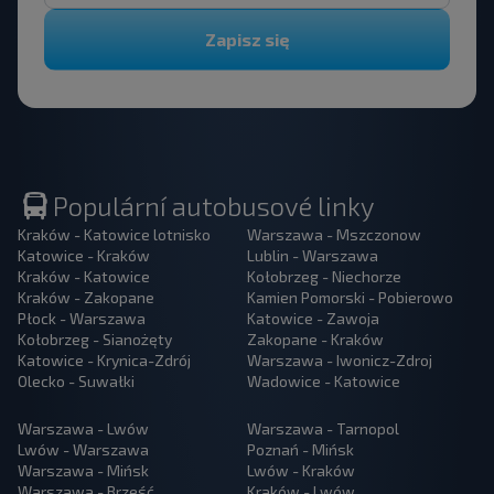
Zapisz się
Populární autobusové linky
Kraków - Katowice lotnisko
Warszawa - Mszczonow
Katowice - Kraków
Lublin - Warszawa
Kraków - Katowice
Kołobrzeg - Niechorze
Kraków - Zakopane
Kamien Pomorski - Pobierowo
Płock - Warszawa
Katowice - Zawoja
Kołobrzeg - Sianożęty
Zakopane - Kraków
Katowice - Krynica-Zdrój
Warszawa - Iwonicz-Zdroj
Olecko - Suwałki
Wadowice - Katowice
Warszawa - Lwów
Warszawa - Tarnopol
Lwów - Warszawa
Poznań - Mińsk
Warszawa - Mińsk
Lwów - Kraków
Warszawa - Brześć
Kraków - Lwów