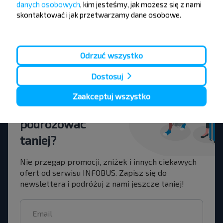
danych osobowych
, kim jesteśmy, jak możesz się z nami
skontaktować i jak przetwarzamy dane osobowe.
Gdańsk
Rezerwuj
Witebsk
Odrzuć wszystko
Dostosuj
Zaakceptuj wszystko
Chcesz
podróżować
taniej?
Nie przegap promocji, zniżek i innych ciekawych
ofert od serwisu INFOBUS. Zapisz się do
newslettera i podróżuj z nami jeszcze taniej!